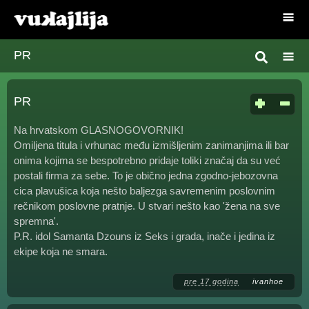
PR
PR
Na hrvatskom GLASNOGOVORNIK!
Omiljena titula i vrhunac među izmišljenim zanimanjima ili bar
onima kojima se bespotrebno pridaje toliki značaj da su već
postali firma za sebe. To je obično jedna zgodno-jebozovna
cica plavušica koja nešto baljezga savremenim poslovnim
rečnikom poslovne pratnje. U stvari nešto kao 'žena na sve
spremna'.
P.R. idol Samanta Dzouns iz Seks i grada, inače i jedina iz
ekipe koja ne smara.
pre 17 godina
ivanhoe