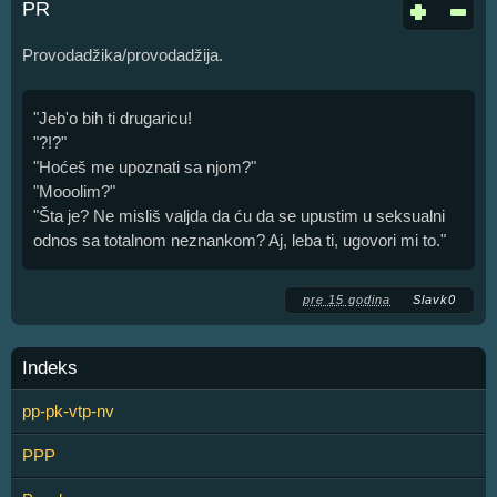
PR
Provodadžika/provodadžija.
"Jeb'o bih ti drugaricu!
"?!?"
"Hoćeš me upoznati sa njom?"
"Mooolim?"
"Šta je? Ne misliš valjda da ću da se upustim u seksualni
odnos sa totalnom neznankom? Aj, leba ti, ugovori mi to."
pre 15 godina
Slavk0
Indeks
pp-pk-vtp-nv
PPP