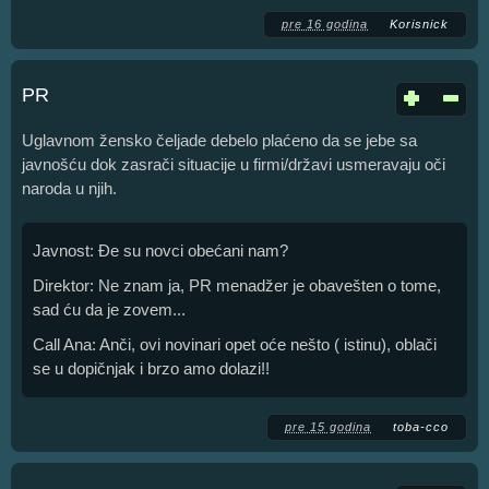
pre 16 godina
Korisnick
PR
Uglavnom žensko čeljade debelo plaćeno da se jebe sa
javnošću dok zasrači situacije u firmi/državi usmeravaju oči
naroda u njih.
Javnost: Đe su novci obećani nam?
Direktor: Ne znam ja, PR menadžer je obavešten o tome,
sad ću da je zovem...
Call Ana: Anči, ovi novinari opet oće nešto ( istinu), oblači
se u dopičnjak i brzo amo dolazi!!
pre 15 godina
toba-cco