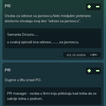
PR
Osoba za odnose sa javnoscu.Neki medjutim preterano
doslovno shvataju ovaj deo "odnosi sa javnoscu".
Samanta Dzouns....
u svakoj epizodi ima odnose.........sa javnoscu.
pre 16 godina
L@ki
PR
Dugme u liftu iznad PO.
PR manager - osoba u firmi koju pritiskaju kad treba da se
sakrije istina u podrum.