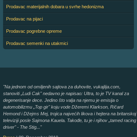
Prodavac materijalnih dobara u svrhe hedonizma
Prodavac na pijaci
Prodavac pogrebne opreme
Prodavac semenki na utakmici
"Na jednom od omiljenih sajtova za duhovite, vukajlija.com,
stanoviti „Ludi Cak" nedavno je napisao: Ultra, to je TV kanal za
degenerisanje dece. Jedino što valja na njemu je emisija o
automobilizmu „Top gir" koju vode Džeremi Klarkson, Ričard
Hemond i Džejms Mej, trojica najvećih likova i hejtera na britanskoj
televiziji posle Sajmona Kauela. Takođe, tu je i njihov „tamed racing
driver" - The Stig..."