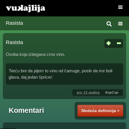
Rasista
Rasista
Osoba koja izbegava crno vino.
'Neću bre da pijem to vino od čamuge, posle da me boli
glava, daj jedan špricer.'
pre 15 godina
KopCop
Komentari
Sledeća definicija »