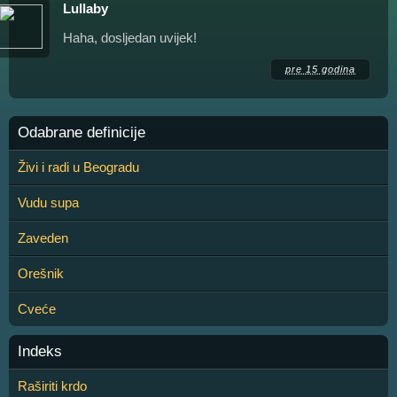
Lullaby
Haha, dosljedan uvijek!
pre 15 godina
Odabrane definicije
Živi i radi u Beogradu
Vudu supa
Zaveden
Orešnik
Cveće
Indeks
Raširiti krdo