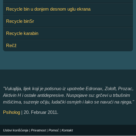
Recycle bin u donjem desnom uglu ekrana
Recycle binSr
Recycle karabin
Rečž
"Vukajlija, lijek koji je potisnuo iz upotrebe Edronax, Zoloft, Prozac,
Aktivin H i ostale antidepresive. Nuspojave su: grčevi u trbušnim
mišićima, suzenje očiju, ludački osmjeh i lako se navući na njega."
Psiholog
| 20. Februar 2011.
Uslovi korišćenja
|
Privatnost
|
Pomoć
|
Kontakt