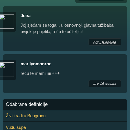
Јова
Joj sjećam se toga... u osnovnoj, glavna tužibaba
uvijek je prijetila, reću te učiteljici!
pre 16 godina
marilynmonroe
recu te mamiiiiiii +++
pre 16 godina
Odabrane definicije
Živi i radi u Beogradu
Vudu supa