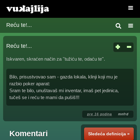
Reću te!...
Reću te!...
Iskvaren, skraćen način za ''tužiću te, odaću te''.
Bilo, prisustvovao sam - gazda lokala, klinji koji mu je
razbio poker aparat:
Sram te bilo, unuštavaš mi inventar, imaš pet jedinica,
tučeš se i reću te mami da pušiš!!!
pre 16 godina
mnfrd
Komentari
Sledeća definicija »