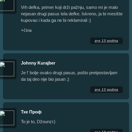
Vrh defka, primer koji drži pažnju, samo mi je malo
nejasan drugi pasus tela defke. Iskreno, ja bi mesište
kupovao i kada ga ne bi reklamirali :)
+čina
pre 13 godina
Johnny Kurajber
Je l' bolje ovako drugi pasus, pošto pretpostavljam
da taj deo nije bio jasan ;)
pre 13 godina
Тхе Проф
To je to, Džounzi:)
pre 13 godina