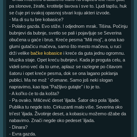
pa slonove, žirafe, krotitelje lavova i sve to. Ljudi tapšu, huk
se čuje pri svakoj opasnoj stvari koju akteri izvode.
- Ma di su tu bre kobasice?
- Polako gazda. Evo stiže. I odjednom mrak. Tišina. Počinju
bubnjevi da bubnje, svetlo se pali i pojavljuje se Severina
obučena u gaće i brus. Kreće pesma "Mili moj", a ona kao
glumi gutačicu mačeva, samo što mesto mačeva, u ruci
drži velike
bačke kobasice
i kreće da guta jednu ogromnu.
Muzika staje. Opet kreću bubnjevi. Kada je proguta celu, a
videli smo već da to ume, aplauz se razlegne po čitavom
šatoru i opet kreće pesma, dok se ona lagano poklanja
publici. Ma ne mož ' d'omane. Samo još neki slogan
napravimo, kao tipa "Pažljivo gutajte" i to je to.
- A kol'ko će to da košta?
- Pa ovako. Milićević deset 'iljada. Šator oko pola 'iljade.
Publika tu negde isto. Cirkuzanti malo više. Severina oko
tri'est 'iljada. Životinje deset, a kobasicu možemo džabe da
nabavimo. Znači negde oko pedeset 'iljada.
- Dinara?
- Evra gazda.