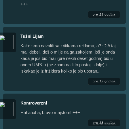
+++
pre 13 godina
Tužni Lijam
Kako smo navalili sa kritikama reklama, a? :D A taj
mali debeli, došlo mi je da ga zakoljem, još je onda
kada je još bio mali (pre nekih deset godina) bio u
onom UMS-u (ne znam da li to postoji i dalje) i
iskakao je iz frižidera koliko je bio uporan...
pre 13 godina
Kontroverzni
Hahahaha, bravo majstore! +++
pre 13 godina