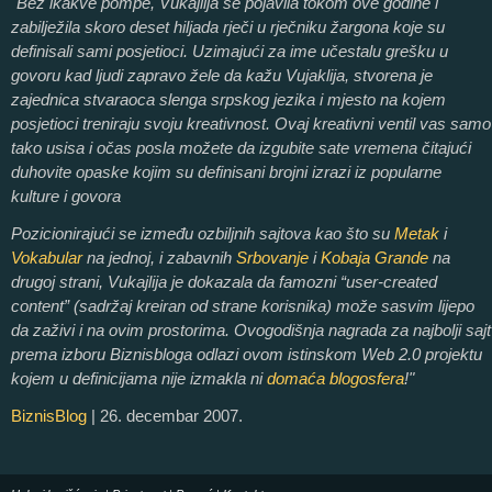
"Bez ikakve pompe, Vukajlija se pojavila tokom ove godine i
zabilježila skoro deset hiljada rječi u rječniku žargona koje su
definisali sami posjetioci. Uzimajući za ime učestalu grešku u
govoru kad ljudi zapravo žele da kažu Vujaklija, stvorena je
zajednica stvaraoca slenga srpskog jezika i mjesto na kojem
posjetioci treniraju svoju kreativnost. Ovaj kreativni ventil vas samo
tako usisa i očas posla možete da izgubite sate vremena čitajući
duhovite opaske kojim su definisani brojni izrazi iz popularne
kulture i govora
Pozicionirajući se između ozbiljnih sajtova kao što su
Metak
i
Vokabular
na jednoj, i zabavnih
Srbovanje
i
Kobaja Grande
na
drugoj strani, Vukajlija je dokazala da famozni “user-created
content” (sadržaj kreiran od strane korisnika) može sasvim lijepo
da zaživi i na ovim prostorima. Ovogodišnja nagrada za najbolji sajt
prema izboru Biznisbloga odlazi ovom istinskom Web 2.0 projektu
kojem u definicijama nije izmakla ni
domaća blogosfera
!"
BiznisBlog
| 26. decembar 2007.