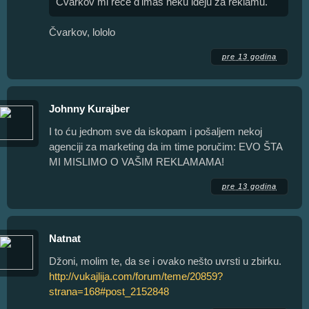
Čvarkov mi reče d'imaš neku ideju za reklamu.
Čvarkov, lololo
pre 13 godina
Johnny Kurajber
I to ću jednom sve da iskopam i pošaljem nekoj
agenciji za marketing da im time poručim: EVO ŠTA
MI MISLIMO O VAŠIM REKLAMAMA!
pre 13 godina
Natnat
Džoni, molim te, da se i ovako nešto uvrsti u zbirku.
http://vukajlija.com/forum/teme/20859?
strana=168#post_2152848