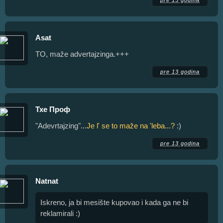
Asat
TO, maže advertajzinga.+++
pre 13 godina
Тхе Проф
"Adevrtajzing"...
Je l' se to maže na 'leba...?
:)
pre 13 godina
Natnat
Iskreno, ja bi mesište kupovao i kada ga ne bi
reklamirali :)