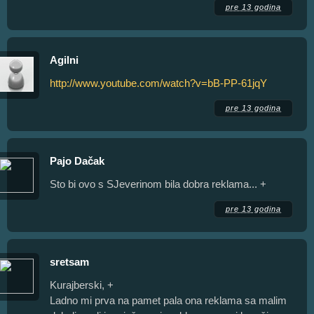
pre 13 godina
Agilni
http://www.youtube.com/watch?v=bB-PP-61jqY
pre 13 godina
Pajo Dačak
Sto bi ovo s SJeverinom bila dobra reklama... +
pre 13 godina
sretsam
Kurajberski, +
Ladno mi prva na pamet pala ona reklama sa malim