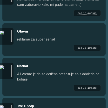
sam zaboravio kako mi pade na pamet :)
pre 13 godina
Glavni
reklame za super serijal
pre 13 godina
Natnat
A i vreme je da se dotična prešaltuje sa sladoleda na
kobaje.
pre 13 godina
Тхе Проф