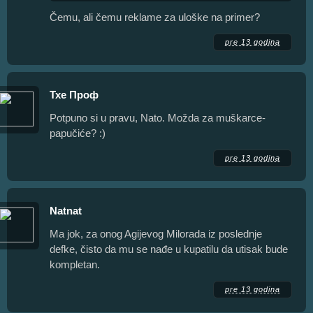
Čemu, ali čemu reklame za uloške na primer?
pre 13 godina
Тхе Проф
Potpuno si u pravu, Nato. Možda za muškarce-
papučiće? :)
pre 13 godina
Natnat
Ma jok, za onog Agijevog Milorada iz poslednje
defke, čisto da mu se nađe u kupatilu da utisak bude
kompletan.
pre 13 godina