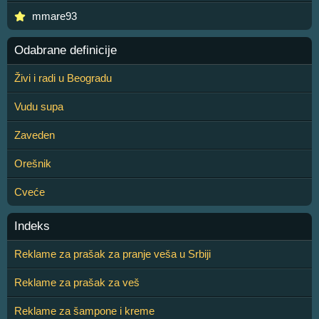
mmare93
Odabrane definicije
Živi i radi u Beogradu
Vudu supa
Zaveden
Orešnik
Cveće
Indeks
Reklame za prašak za pranje veša u Srbiji
Reklame za prašak za veš
Reklame za šampone i kreme