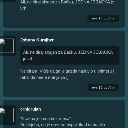
Ali, ne diraj slogan za Bačku, JEDNA JEBAČKA je
vrh!
pre 13 godina
Johnny Kurajber
Ali, ne diraj slogan za Bačku, JEDNA JEBAČKA
je vrh!
Ne diram. Vidiš da ga je gazda naduv'o u primeru i
rek'o da nema menjanja :)
pre 13 godina
crnigrujan
"Prazna je kesa bez mesa"
Boktejebo, da je mesara papak ikad napravila