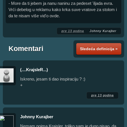
- More da ti jebem ja nanu naninu za pedeset 'iljada evra.
Vrći debelog u reklamu kako krka suve vratove za stolom i
da te nisam više vid'o ovde.
pre 13 godina
Johnny Kurajber
Komentari
Sledeća definicija »
(....KrajsleR...)
Iskreno, jesam ti dao inspiraciju ? :)
+
pre 13 godina
Johnny Kurajber
Nemam pojma Krajsler, toliko sam je dugo pisao, da