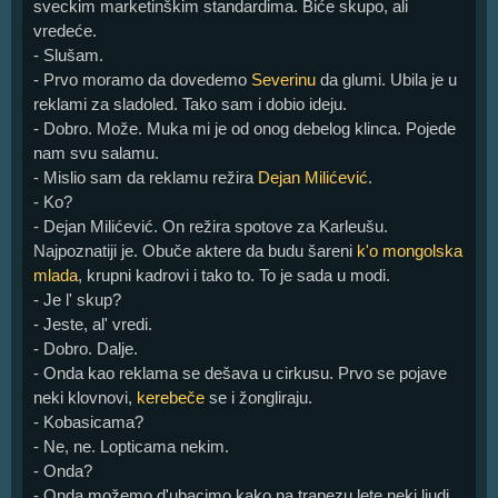
sveckim marketinškim standardima. Biće skupo, ali
vredeće.
- Slušam.
- Prvo moramo da dovedemo
Severinu
da glumi. Ubila je u
reklami za sladoled. Tako sam i dobio ideju.
- Dobro. Može. Muka mi je od onog debelog klinca. Pojede
nam svu salamu.
- Mislio sam da reklamu režira
Dejan Milićević
.
- Ko?
- Dejan Milićević. On režira spotove za Karleušu.
Najpoznatiji je. Obuče aktere da budu šareni
k'o mongolska
mlada
, krupni kadrovi i tako to. To je sada u modi.
- Je l' skup?
- Jeste, al' vredi.
- Dobro. Dalje.
- Onda kao reklama se dešava u cirkusu. Prvo se pojave
neki klovnovi,
kerebeče
se i žongliraju.
- Kobasicama?
- Ne, ne. Lopticama nekim.
- Onda?
- Onda možemo d'ubacimo kako na trapezu lete neki ljudi,