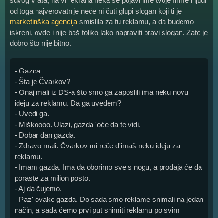
suvog vrata, na vr' ekrana neka se pojavi ime tvoje firme i ljudi
od toga najverovatnije neće ni čuti glupi slogan koji ti je
marketinška agencija
smislila za tu reklamu, a da budemo
iskreni, ovde i nije baš toliko lako napraviti pravi slogan. Zato je
dobro što nije bitno.
- Gazda.
- Šta je Čvarkov?
- Onaj mali iz DS-a što smo ga zaposlili ima neku novu
ideju za reklamu. Da ga uvedem?
- Uvedi ga.
- Miškoooo. Ulazi, gazda 'oće da te vidi.
- Dobar dan gazda.
- Zdravo mali. Čvarkov mi reče d'imaš neku ideju za
reklamu.
- Imam gazda. Ima da oborimo sve s nogu, a prodaja će da
poraste za milion posto.
- Aj da čujemo.
- Paz' ovako gazda. Do sada smo reklame snimali na jedan
način, a sada ćemo prvi put snimiti reklamu po svim