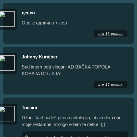
ценсо
Ово је одлично + лол
pre 13 godina
Johnny Kurajber
Sad imam bolji slogan. AD BAČKA TOPOLA -
KOBAJA DO JAJA!
pre 13 godina
Tuccini
Džoni, kad budeš pravio antologiju, ubaci der i one
moje reklamne, mnogo volem te defke :)))