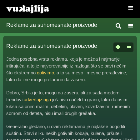
Reklame za suhomesnate proizvode
Reklame za suhomesnate proizvode
Jedna posebna vrsta reklama, koja je možda i najmanje
iritirajuća, a to je najverovatnije iz razloga što se bavi nečim
što ekstremno
gotivimo
, a to su meso i mesne prerađevine,
tako da i ne mogu pretarano da zaseru.
Dobro, Srbija je to, mogu da zaseru, ali za sada moderni
trendovi
advertajzinga
još nisu načeli tu granu, tako da osim
kiksa sa onim malim, debelim, plavim, kovrdžavim, rumenim
somom od deteta, nisu imali drugih grešaka.
Generalno gledano, u ovim reklamama je najlakše pogoditi
suštinu. Stavi sliku nekih gotivnih kobaja, kulena, pršute i