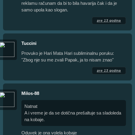
reklamu računam da bi to bila havarija čak i da je
samo upola kao slogan.
pre 13 godina
Tuccini
Provuko je Hari Mata Hari subliminalnu poruku:
"Zbog nje su me zvali Papak, ja to nisam znao"
pre 13 godina
Milos-88
Natnat
A i vreme je da se dotična prešaltuje sa sladoleda
na kobaje.
Oduvek je ona volela kobaje