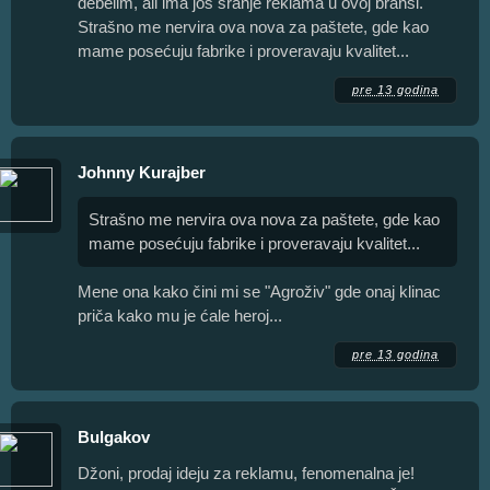
debelim, ali ima još sranje reklama u ovoj branši.
Strašno me nervira ova nova za paštete, gde kao
mame posećuju fabrike i proveravaju kvalitet...
pre 13 godina
Johnny Kurajber
Strašno me nervira ova nova za paštete, gde kao
mame posećuju fabrike i proveravaju kvalitet...
Mene ona kako čini mi se "Agroživ" gde onaj klinac
priča kako mu je ćale heroj...
pre 13 godina
Bulgakov
Džoni, prodaj ideju za reklamu, fenomenalna je!