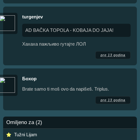
turgenjev
AD BAČKA TOPOLA - KOBAJA DO JAJA!
Хахаха пажљиво гутајте ЛОЛ
pre 13 godina
Бохор
Brate samo ti moš ovo da napišeš. Triplus.
pre 13 godina
Omiljeno za (2)
Tužni Lijam