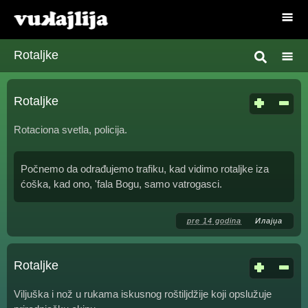
Rotaljke
Rotaljke
Rotaciona svetla, policija.
Počnemo da odrađujemo trafiku, kad vidimo rotaljke iza
ćoška, kad ono, 'fala Bogu, samo vatrogasci.
pre 14 godina
Илајџа
Rotaljke
Viljuška i nož u rukama iskusnog roštiljdžije koji opslužuje