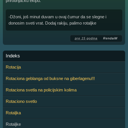
prirodnjačku ekipu.
-Džoni, još minut duvam u ovaj čumur da se slegne i
donosim sveti vrat. Dodaj rakiju, palimo rotaljke
pre 15 godina
RendaiM
Indeks
Rotacija
Rotaciona geblanga od buksne na giberlagenu!!!
Rotaciona svetla na policijskim kolima
Rotaciono svetlo
Rotaljka
Rotaljke