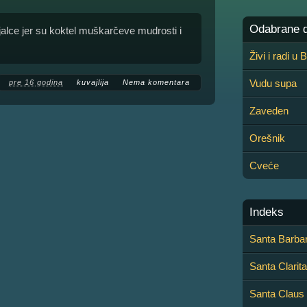
Odabrane de
jalce jer su koktel muškarčeve mudrosti i
Živi i radi u
Vudu supa
pre 16 godina
kuvajlija
Nema komentara
Zaveden
Orešnik
Cveće
Indeks
Santa Barba
Santa Clarit
Santa Claus