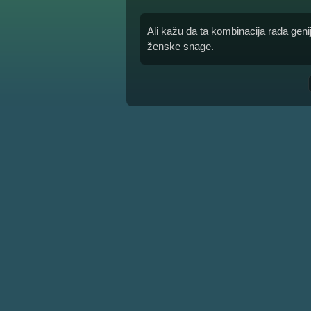
Ali kažu da ta kombinacija rađa geni
ženske snage.