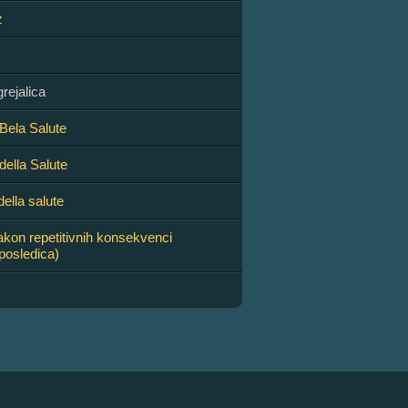
z
grejalica
Bela Salute
della Salute
della salute
akon repetitivnih konsekvenci
 posledica)