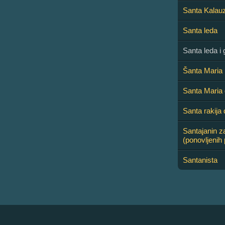
Santa Kalau
Santa leda
Santa leda i 
Šanta Maria 
Santa Maria 
Santa rakija 
Santajanin z
(ponovljenih
Santanista