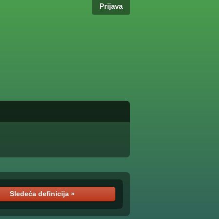
Prijava
Sledeća definicija »