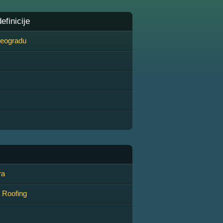
finicije
 Beogradu
ra
a Roofing