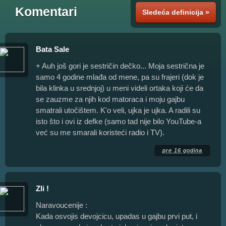
Komentari
Sledeća definicija »
Bata Sale
+ Auh još gori je sestričin dečko... Moja sestrična je
samo 4 godine mlađa od mene, pa su frajeri (dok je
bila klinka u srednjoj) u meni videli ortaka koji će da
se zauzme za njih kod matoraca i moju gajbu
smatrali utočištem. K'o veli, ujka je ujka. A radili su
isto što i ovi iz defke (samo tad nije bilo YouTube-a
već su me smarali koristeći radio i TV).
pre 16 godina
Zli !
Naravoucenije :
Kada osvojis devojcicu, upadas u gajbu prvi put, i