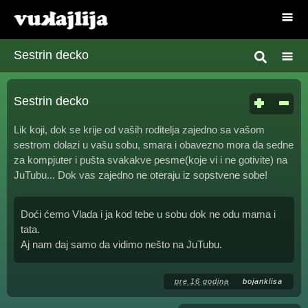
Sestrin decko
Sestrin decko
Lik koji, dok se krije od vaših roditelja zajedno sa vašom
sestrom dolazi u vašu sobu, smara i obavezno mora da sedne
za kompjuter i pušta svakakve pesme(koje vi i ne gotivite) na
JuTubu... Dok vas zajedno ne oteraju iz sopstvene sobe!
Doći ćemo Vlada i ja kod tebe u sobu dok ne odu mama i
tata.
Aj nam daj samo da vidimo nešto na JuTubu.
pre 16 godina
bojanklisa