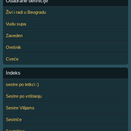
Odabrane definicije
Živi i radi u Beogradu
Vudu supa
Zaveden
Orešnik
Cveće
Indeks
sestre po tetkci :)
Sestre po vrištanju
Sestre Vilijams
Sestriće