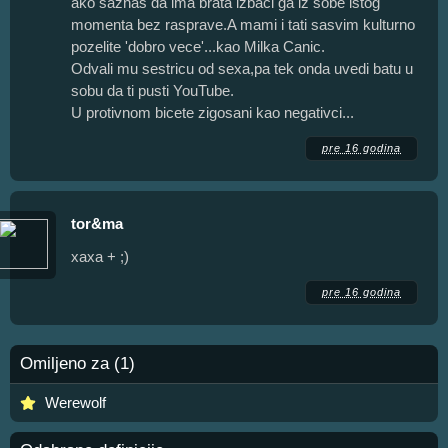
ako saznas da ima brata izbaci ga iz sobe istog
momenta bez rasprave.A mami i tati sasvim kulturno
pozelite 'dobro vece'...kao Milka Canic.
Odvali mu sestricu od sexa,pa tek onda uvedi batu u
sobu da ti pusti YouTube.
U protivnom bicete zigosani kao negativci...
pre 16 godina
tor&ma
xaxa + ;)
pre 16 godina
Omiljeno za (1)
Werewolf