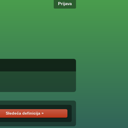
Prijava
Sledeća definicija »