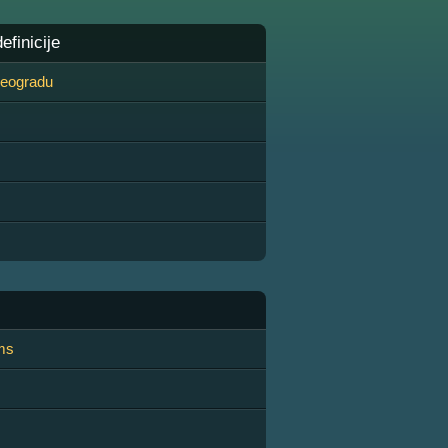
finicije
 Beogradu
ams