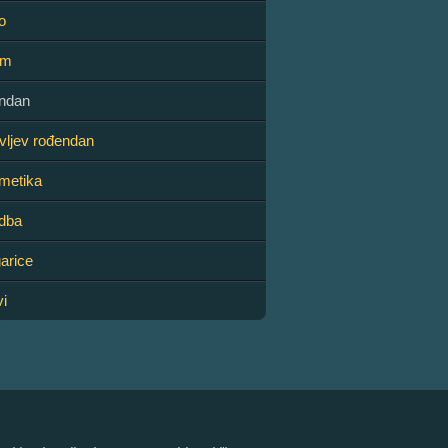
o
em
endan
ovljev rođendan
metika
adba
garice
vi