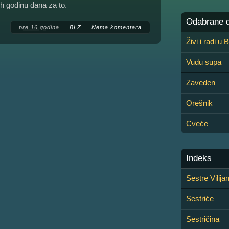
nih godinu dana za to.
Odabrane de
pre 16 godina
BLZ
Nema komentara
Živi i radi u
Vudu supa
Zaveden
Orešnik
Cveće
Indeks
Sestre Vilij
Sestriće
Sestričina