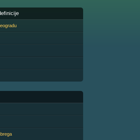
finicije
 Beogradu
ubrega