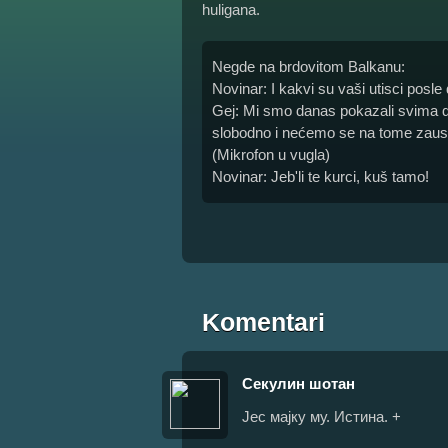
huligana.
Negde na brdovitom Balkanu:
Novinar: I kakvi su vaši utisci pos
Gej: Mi smo danas pokazali svima d
slobodno i nećemo se na tome zaust
(Mikrofon u vugla)
Novinar: Jeb'li te kurci, kuš tamo!
Komentari
Секулин шотан
Јес мајку му. Истина. +