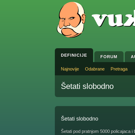
DEFINICIJE
FORUM
A
Najnovije
Odabrane
Pretraga
Šetati slobodno
Šetati slobodno
Šetati pod pratnjom 5000 policajaca 