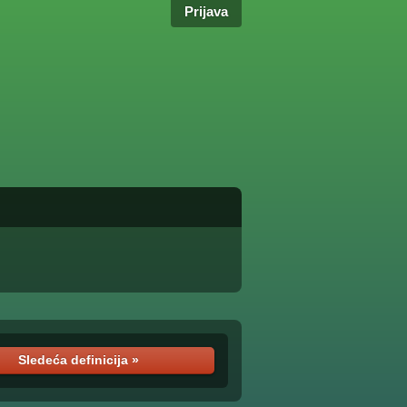
Prijava
Sledeća definicija »