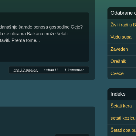
Odabrane de
Živi i radi u
le današnje šarade ponosa gospodine Geje?
a se ulicama Balkana može šetati
Vudu supa
aviti. Prema tome...
Zaveden
Orešnik
pre 12 godina
saban11
1 komentar
Cveće
Indeks
Šetati kera
setati kozicu
Šetati oba b