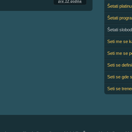
pre 12 godina
Šetati platinu
Šetati prog
Šetati slobo
Seti me se k
Seti me se 
Seti se defini
Seti se gde s
Seti se trene