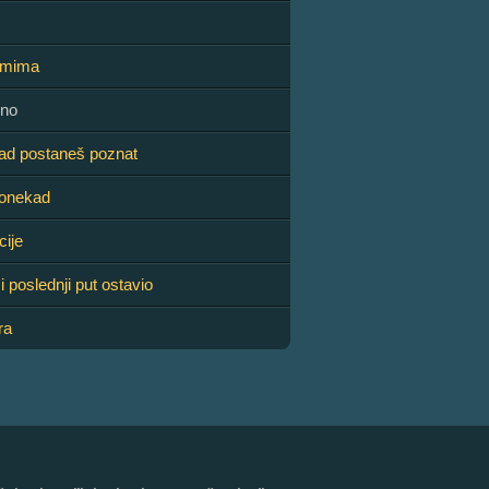
ramima
dno
ad postaneš poznat
ponekad
cije
i poslednji put ostavio
ra