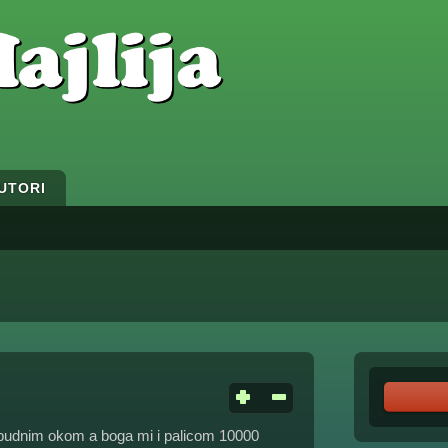
UTORI
i budnim okom a boga mi i palicom 10000