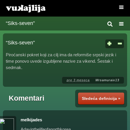
“Siks-seven”
“Siks-seven”
Piroćanski pokret koji za cilj ima da reformiše srpski jezik i
time ponovo uvede izgubljene nazive za vikend. Šestak i
sedmak.
pre 3 meseca
Mrsamuraix13
Komentari
Sledeća definicija »
melkijades
Adayinthelifeofanorthkorea.