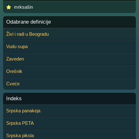
mrksašin
Odabrane definicije
Živi i radi u Beogradu
Vudu supa
Zaveden
Orešnik
Cveće
Indeks
Srpska panakeja
Srpska PETA
Srpska piksla