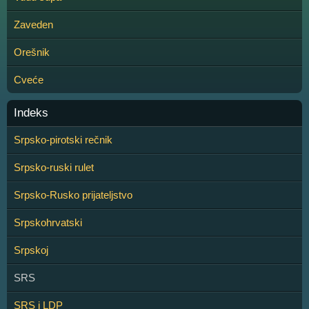
Zaveden
Orešnik
Cveće
Indeks
Srpsko-pirotski rečnik
Srpsko-ruski rulet
Srpsko-Rusko prijateljstvo
Srpskohrvatski
Srpskoj
SRS
SRS i LDP