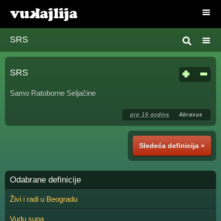
SRS
SRS
Samo Ratoborne Seljačine
pre 19 godina
Abraxus
Sledeća definicija »
Odabrane definicije
Živi i radi u Beogradu
Vudu supa