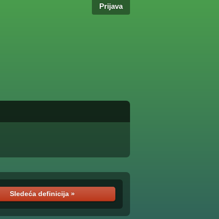
Prijava
Sledeća definicija »