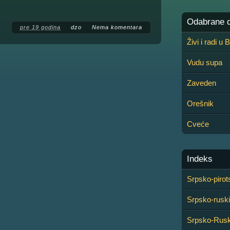
Odabrane de
pre 19 godina
dzo
Nema komentara
Živi i radi u
Vudu supa
Zaveden
Orešnik
Cveće
Indeks
Srpsko-pirot
Srpsko-ruski 
Srpsko-Rusko