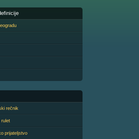
finicije
 Beogradu
ski rečnik
rulet
 prijateljstvo