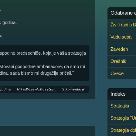
.
Odabrane de
0 godina.
Živi i radi u
a!
Vudu supa
Zaveden
odine predsedniče, koja je vaša strategija
Orešnik
oštovani gospodine ambasadore, da smo mi
odina, sada bismo mi drugačije pričali."
Cveće
godina
NikadVise-AjMozeSutr
3 komentara
Indeks
Strategija
Strategija "
Strategija d