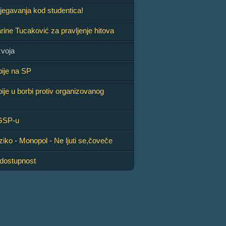
bjegavanja kod studentica!
rine Tucaković za pravljenje hitova
zvoja
bije na SP
bije u borbi protiv organizovanog
 GSP-u
ziko - Monopol - Ne ljuti se,čoveče
edostupnost