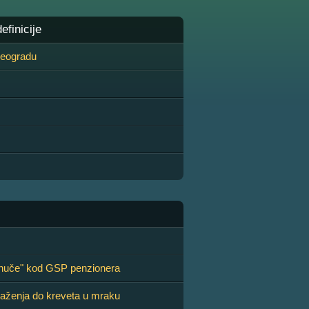
finicije
 Beogradu
Unuče" kod GSP penzionera
olaženja do kreveta u mraku