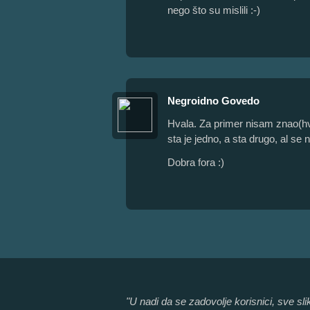
nego što su mislili :-)
Negroidno Govedo
Hvala. Za primer nisam znao(h
sta je jedno, a sta drugo, al s
Dobra fora :)
"U nadi da se zadovolje korisnici, sve s