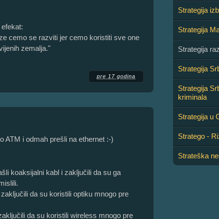
Strategija iz
 efekat:
Strategija Ma
ze cemo se razviti jer cemo koristiti sve one
ijenih zemalja."
Strategija ra
Strategija Sr
pre 17 godina
Strategija Sr
kriminala
Strategija u
Stratego - Ri
o ATM i odmah prešli na ethernet :-)
Strateška n
i koaksijalni kabl i zaključili da su ga
islili.
 zaključili da su koristili optiku mnogo pre
zaključili da su koristili wireless mnogo pre