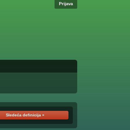
Prijava
Sledeća definicija »