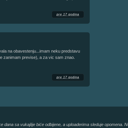
pre 17 godina
vala na obavestenju...imam neku predstavu
e ne zanimam previse), a za vic sam znao.
pre 17 godina
like dana sa vukajlije biće odbijene, a uploaderima sleduje opomena. 