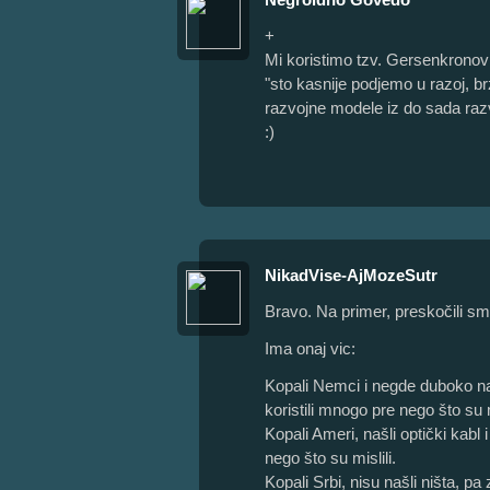
+
Mi koristimo tzv. Gersenkronov
"sto kasnije podjemo u razoj, br
razvojne modele iz do sada razv
:)
NikadVise-AjMozeSutr
Bravo. Na primer, preskočili sm
Ima onaj vic:
Kopali Nemci i negde duboko našl
koristili mnogo pre nego što su m
Kopali Ameri, našli optički kabl i
nego što su mislili.
Kopali Srbi, nisu našli ništa, pa 