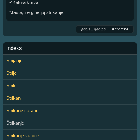
-"Kakva kurva!"
"Jašta, ne gine joj štrikanje."
pre 13 godina
Kerefeka
Indeks
Strijanje
Strije
Štrik
Strikan
Štrikane čarape
Štrikanje
Štrikanje vunice