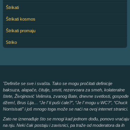
Štrikati
Štrikati kosmos
Štrikati promaju
Striko
"Definiše se sve i svašta. Tako se mogu pročitati definicije
baksuza, alapače, čitulje, smrti, rezervoara za smeh, kolateralne
štete, Živojinović Velimira, zvanog Bate, dnevne svetlosti, gospođe
džem!, Brus Lija… “Je l’ ti puši ćale?”, “Je l’ mogu u WC?”, “Chuck
Norrisisati” i još mnogo toga može se naći na ovoj internet stranici.
Zato ne iznenađuje što se mnogi kad jednom dođu, ponovo vraćaju
na nju. Neki čak postaju i zavisnici, pa traže od moderatora da ih