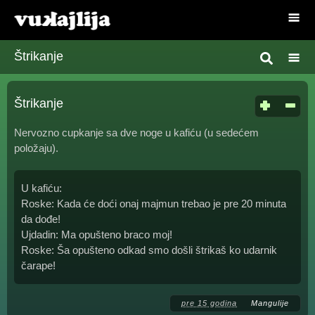
Štrikanje
Štrikanje
Nervozno cupkanje sa dve noge u kafiću (u sedećem
položaju).
U kafiću:
Roske: Kada će doći onaj majmun trebao je pre 20 minuta
da dođe!
Ujdadin: Ma opušteno braco moj!
Roske: Ša opušteno odkad smo došli štrikaš ko udarnik
čarape!
pre 15 godina
Mangulije