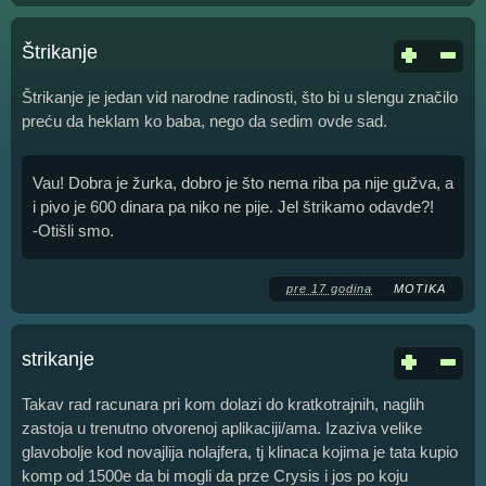
Štrikanje
Štrikanje je jedan vid narodne radinosti, što bi u slengu značilo
preću da heklam ko baba, nego da sedim ovde sad.
Vau! Dobra je žurka, dobro je što nema riba pa nije gužva, a
i pivo je 600 dinara pa niko ne pije. Jel štrikamo odavde?!
-Otišli smo.
pre 17 godina
MOTIKA
strikanje
Takav rad racunara pri kom dolazi do kratkotrajnih, naglih
zastoja u trenutno otvorenoj aplikaciji/ama. Izaziva velike
glavobolje kod novajlija nolajfera, tj klinaca kojima je tata kupio
komp od 1500e da bi mogli da prze Crysis i jos po koju