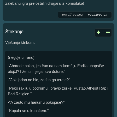
za'ebanu igru pre ostalih drugara iz komsiluka!
pre 17 godina
neobavesten
Štrikanje
Vješanje štrikom.
(negdje u Iranu)
"Ahmede bolan, jes čuo da nam komšiju Fadila uhapsiše
otojč!? I ženu i njega, sve đuture."
-"Jok jadan ne bio, za šta ga terete?"
"Peko rakiju u podrumu i pravio žurke. Puštao Atheist Rap i
Bad Religion."
-"A zašto mu hanumu pokupiše?"
"Kupala se u kupaćem."