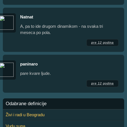
Natnat
A, pa to ide drugom dinamikom - na svaka tri
meseca po pola.
pre 12 godina
paninaro
pare kvare ljude.
pre 12 godina
Odabrane definicije
Živi i radi u Beogradu
Vudu supa