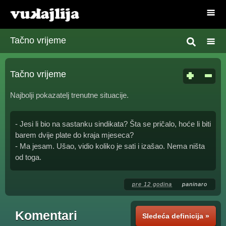
Tačno vrijeme
Tačno vrijeme
Najbolji pokazatelj trenutne situacije.
- Jesi li bio na sastanku sindikata? Šta se pričalo, hoće li biti
barem dvije plate do kraja mjeseca?
- Ma jesam. Ušao, vidio koliko je sati i izašao. Nema ništa
od toga.
pre 12 godina
paninaro
Komentari
Sledeća definicija »