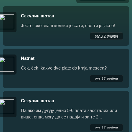
Секулин шотан
Јесте, ако знаш колико је сати, све ти је јасно!
pre 12 godina
Natnat
Ček, ček, kakve dve plate do kraja meseca?
pre 12 godina
Секулин шотан
Па ако им дугују једно 5-6 плата заосталих или
више, онда могу да се надају и за те 2...
pre 12 godina