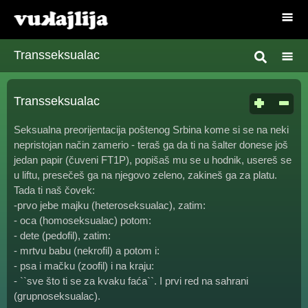
Transseksualac
Transseksualac
Seksualna preorijentacija poštenog Srbina kome si se na neki
nepristojan način zamerio - teraš ga da ti na šalter donese još
jedan papir (čuveni FT1P), popišaš mu se u hodnik, usereš se
u liftu, presečeš ga na njegovo zeleno, zakineš ga za platu.
Tada ti naš čovek:
-prvo jebe majku (heteroseksualac), zatim:
- oca (homoseksualac) potom:
- dete (pedofil), zatim:
- mrtvu babu (nekrofil) a potom i:
- psa i mačku (zoofil) i na kraju:
- ``sve što ti se za kvaku faća``. I prvi red na sahrani
(grupnoseksualac).