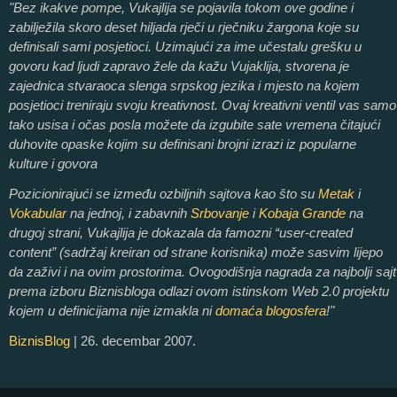
"Bez ikakve pompe, Vukajlija se pojavila tokom ove godine i
zabilježila skoro deset hiljada rječi u rječniku žargona koje su
definisali sami posjetioci. Uzimajući za ime učestalu grešku u
govoru kad ljudi zapravo žele da kažu Vujaklija, stvorena je
zajednica stvaraoca slenga srpskog jezika i mjesto na kojem
posjetioci treniraju svoju kreativnost. Ovaj kreativni ventil vas samo
tako usisa i očas posla možete da izgubite sate vremena čitajući
duhovite opaske kojim su definisani brojni izrazi iz popularne
kulture i govora
Pozicionirajući se između ozbiljnih sajtova kao što su
Metak
i
Vokabular
na jednoj, i zabavnih
Srbovanje
i
Kobaja Grande
na
drugoj strani, Vukajlija je dokazala da famozni “user-created
content” (sadržaj kreiran od strane korisnika) može sasvim lijepo
da zaživi i na ovim prostorima. Ovogodišnja nagrada za najbolji sajt
prema izboru Biznisbloga odlazi ovom istinskom Web 2.0 projektu
kojem u definicijama nije izmakla ni
domaća blogosfera
!"
BiznisBlog
| 26. decembar 2007.