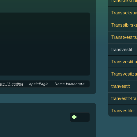
transseksua
Transseksual
Transsibirsk
Transtvestits
transvestit
Transvestit 
Transvestiz
pre 17 godina
spaleEagle
Nema komentara
tranvestit
tranvestit-tr
Tranvestitor