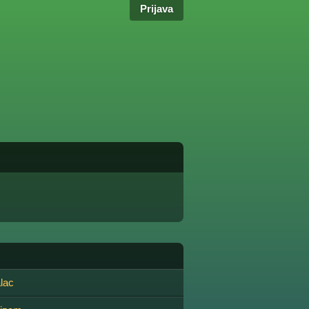
Prijava
lac