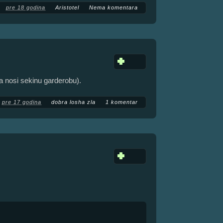
pre 18 godina
Aristotel
Nema komentara
da nosi sekinu garderobu).
pre 17 godina
dobra losha zla
1 komentar