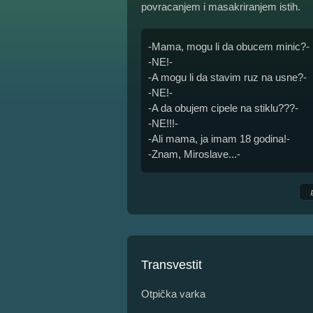
povracanjem i masakriranjem istih.
-Mama, mogu li da obucem minic?-
-NE!-
-A mogu li da stavim ruz na usne?-
-NE!-
-A da obujem cipele na stiklu???-
-NE!!!-
-Ali mama, ja imam 18 godina!-
-Znam, Miroslave...-
Transvestit
Otpička varka