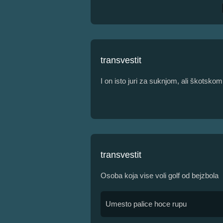
transvestit
I on isto juri za suknjom, ali škotskom.
transvestit
Osoba koja vise voli golf od bejzbola
Umesto palice hoce rupu