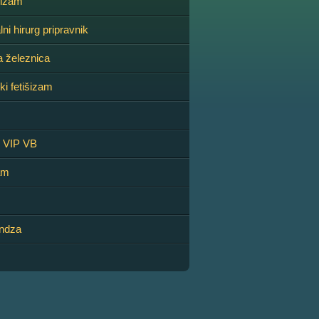
lizam
ni hirurg pripravnik
a železnica
ki fetišizam
u VIP VB
am
andza