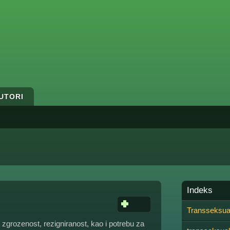
UTORI
Indeks
Transseksua
u zgrozenost, rezigniranost, kao i potrebu za