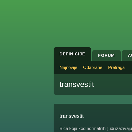
DEFINICIJE
FORUM
A
Najnovije
Odabrane
Pretraga
transvestit
transvestit
Bica koja kod normalnih ljudi izazivaj