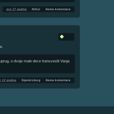
pre 17 godina
NiGor
Nema komentara
a.
prug, o dvoje male dece transvestit Vanja
e 12 godina
Stpetersburg
Nema komentara