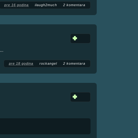
pre 16 godina
ilaugh2much
2 komentara
..
pre 18 godina
rockangel
2 komentara