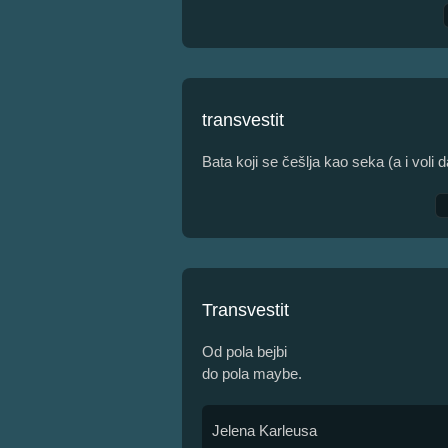
transvestit
Bata koji se češlja kao seka (a i voli 
Transvestit
Od pola bejbi
do pola maybe.
Jelena Karleusa