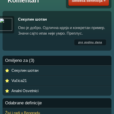
Komentari
Sledeća definicija »
Секулин шотан
Ово је добро. Одлична идеја и конкретан пример.
Значи сајто ипак није умро. Преплус.
pre godinu dana
Omiljeno za (3)
Секулин шотан
Vučica21
Analni Osvetnici
Odabrane definicije
Živi i radi u Beogradu