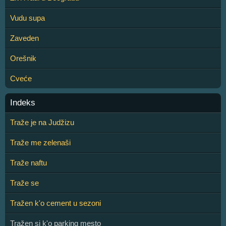
Vudu supa
Zaveden
Orešnik
Cveće
Indeks
Traže je na Judžizu
Traže me zelenaši
Traže naftu
Traže se
Tražen k'o cement u sezoni
Tražen si k'o parking mesto