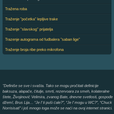
Tražena roba
Traženje "početka" lepljive trake
Traženje ''slavskog'' prijatelja
Trazenje autograma od fudbalera "saban lige"
Traženje broja ribe preko mikrofona
"Definiše se sve i svašta. Tako se mogu pročitati definicije
baksuza, alapače, čitulje, smrti, rezervoara za smeh, kolateralne
štete, Živojinović Velimira, zvanog Bate, dnevne svetlosti, gospođe
džem!, Brus Lija… “Je l’ ti puši ćale?”, “Je l’ mogu u WC?”, “Chuck
Norrisisati” i još mnogo toga može se naći na ovoj internet stranici.