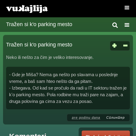
Tražen si k'o parking mesto
Tražen si k'o parking mesto
Neko ili nešto za čim je veliko interesovanje.
- Gde je Miša? Nema ga nešto po slavama u poslednje
vreme, a baš sam hteo nešto da ga pitam.
- Izbegava. Od kad se pročulo da radi u IT sektoru tražen je
k'o parking mesto. Pola rodbine mu traži pare na zajam, a
druga polovina ga cima za vezu za posao.
pre godinu dana
Сплинтер