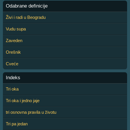
Odabrane definicije
Živi i radi u Beogradu
Vudu supa
Zaveden
Orešnik
Cveće
Indeks
Tri oka
Tri oka i jedno jaje
tri osnovna pravila u životu
Tri pa jedan