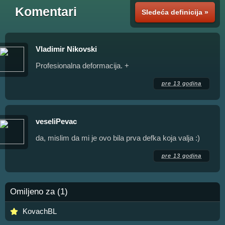
Komentari
Sledeća definicija »
Vladimir Nikovski
Profesionalna deformacija. +
pre 13 godina
veseliPevac
da, mislim da mi je ovo bila prva defka koja valja :)
pre 13 godina
Omiljeno za (1)
KovachBL