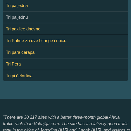
Tri pa jedna
Tri pa jednu
Tri paklice dnevno
Tri Palme za dve bitange i ribicu
Tri para čarapa
Tri Pera
Tri pi četvrtina
"There are 30,217 sites with a better three-month global Alexa
traffic rank than Vukajlija.com. The site has a relatively good traffic
rank in the cities of Jagodina (#15) and Cacak (#15), and visitors to