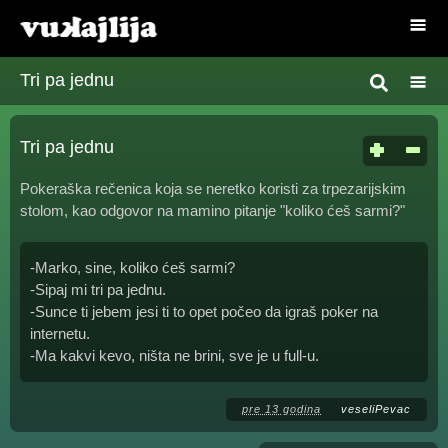
Tri pa jednu
Tri pa jednu
Pokeraška rečenica koja se neretko koristi za trpezarijskim
stolom, kao odgovor na mamino pitanje "koliko ćeš sarmi?"
-Marko, sine, koliko ćeš sarmi?
-Sipaj mi tri pa jednu.
-Sunce ti jebem jesi ti to opet počeo da igraš poker na
internetu.
-Ma kakvi kevo, ništa ne brini, sve je u full-u.
pre 13 godina
veseliPevac