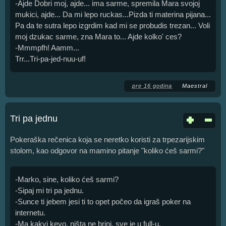
-Ajde Dobri moj, ajde... ima sarme, spremila Mara svojoj
mukici, ajde... Da mi lepo ruckas...Pizda ti materina pijana...
Pa da te sutra lepo izgrdim kad mi se probudis trezan... Voli
moj dzukac sarme, zna Mara to... Ajde kolko' ces?
-Mmmpfh! Aamm...
Trr...Tri-pa-jed-nuu-uf!
pre 16 godina
Maestral
Tri pa jednu
Pokeraška rečenica koja se neretko koristi za trpezarijskim
stolom, kao odgovor na mamino pitanje "koliko ćeš sarmi?"
-Marko, sine, koliko ćeš sarmi?
-Sipaj mi tri pa jednu.
-Sunce ti jebem jesi ti to opet počeo da igraš poker na
internetu.
-Ma kakvi kevo, ništa ne brini, sve je u full-u.