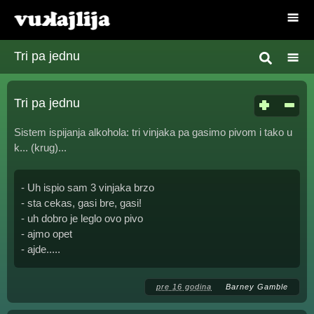
Tri pa jednu
Tri pa jednu
Sistem ispijanja alkohola: tri vinjaka pa gasimo pivom i tako u
k... (krug)...
- Uh ispio sam 3 vinjaka brzo
- sta cekas, gasi bre, gasi!
- uh dobro je leglo ovo pivo
- ajmo opet
- ajde.....
pre 16 godina
Barney Gamble