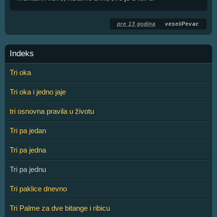
pre 13 godina
veseliPevac
Indeks
Tri oka
Tri oka i jedno jaje
tri osnovna pravila u životu
Tri pa jedan
Tri pa jedna
Tri pa jednu
Tri paklice dnevno
Tri Palme za dve bitange i ribicu