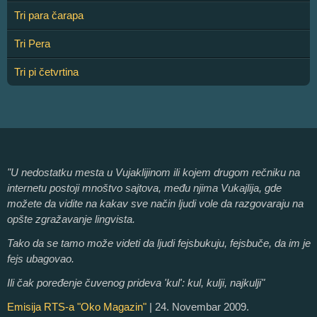
Tri para čarapa
Tri Pera
Tri pi četvrtina
"U nedostatku mesta u Vujaklijinom ili kojem drugom rečniku na
internetu postoji mnoštvo sajtova, među njima Vukajlija, gde
možete da vidite na kakav sve način ljudi vole da razgovaraju na
opšte zgražavanje lingvista.
Tako da se tamo može videti da ljudi fejsbukuju, fejsbuče, da im je
fejs ubagovao.
Ili čak poređenje čuvenog prideva 'kul': kul, kulji, najkulji"
Emisija RTS-a "Oko Magazin"
| 24. Novembar 2009.