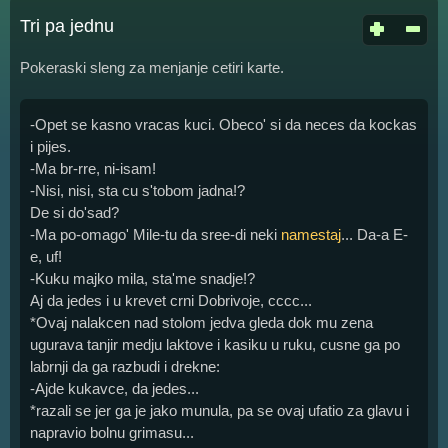
Tri pa jednu
Pokeraski sleng za menjanje cetiri karte.
-Opet se kasno vracas kuci. Obeco' si da neces da kockas
i pijes.
-Ma br-rre, ni-isam!
-Nisi, nisi, sta cu s'tobom jadna!?
De si do'sad?
-Ma po-omago' Mile-tu da sree-di neki
namestaj
... Da-a E-
e, uf!
-Kuku majko mila, sta'me snadje!?
Aj da jedes i u krevet crni Dobrivoje, cccc...
*Ovaj nalakcen nad stolom jedva gleda dok mu zena
ugurava tanjir medju laktove i kasiku u ruku, cusne ga po
labrnji da ga razbudi i drekne:
-Ajde kukavce, da jedes...
*razali se jer ga je jako munula, pa se ovaj ufatio za glavu i
napravio bolnu grimasu...