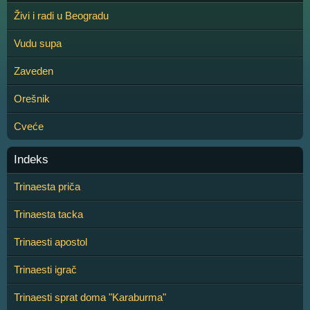
Živi i radi u Beogradu
Vudu supa
Zaveden
Orešnik
Cveće
Indeks
Trinaesta priča
Trinaesta tacka
Trinaesti apostol
Trinaesti igrač
Trinaesti sprat doma "Karaburma"