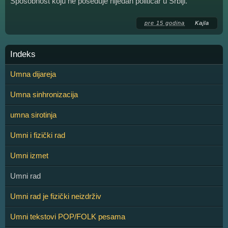
Sposobnost koju ne poseduje nijedan političar u Srbiji.
pre 15 godina
Kajla
Indeks
Umna dijareja
Umna sinhronizacija
umna sirotinja
Umni i fizički rad
Umni izmet
Umni rad
Umni rad je fizički neizdrživ
Umni tekstovi POP/FOLK pesama