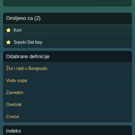
Omiljeno za (2)
Keri
Srpski Del boy
Odabrane definicije
Živi i radi u Beogradu
Vudu supa
Zaveden
Orešnik
Cveće
Indeks