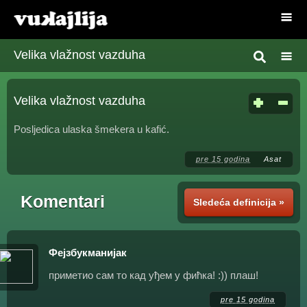
Velika vlažnost vazduha
Velika vlažnost vazduha
Posljedica ulaska šmekera u kafić.
pre 15 godina
Asat
Komentari
Sledeća definicija »
Фејзбукманијак
приметио сам то кад уђем у фићка! :)) плаш!
pre 15 godina