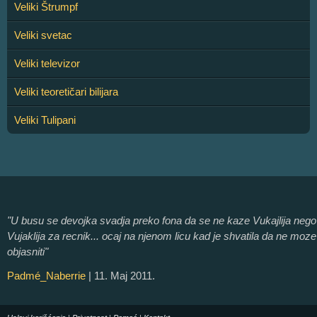
Veliki Štrumpf
Veliki svetac
Veliki televizor
Veliki teoretičari bilijara
Veliki Tulipani
"U busu se devojka svadja preko fona da se ne kaze Vukajlija nego
Vujaklija za recnik... ocaj na njenom licu kad je shvatila da ne moze
objasniti"
Padmé_Naberrie
| 11. Maj 2011.