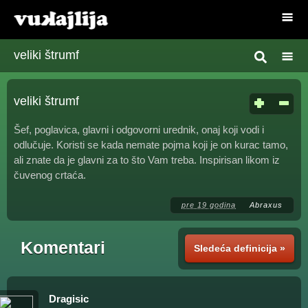
veliki štrumf
veliki štrumf
Šef, poglavica, glavni i odgovorni urednik, onaj koji vodi i
odlučuje. Koristi se kada nemate pojma koji je on kurac tamo,
ali znate da je glavni za to što Vam treba. Inspirisan likom iz
čuvenog crtaća.
pre 19 godina
Abraxus
Komentari
Sledeća definicija »
Dragisic