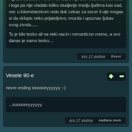
i toga pa nije vladalo toliko otudjenje medju ljudima kao sad,
vec u kilometarskom redu dok cekas za secer il ulje mogao
si da sklopis neko prijateljstvo, mozda i upoznas ljubav
svog zivota......
To je bilo tesko ali na neki nacin i romanticno vreme, a ovo
danas je samo tesko....
pre 17 godina
Goxxi
Vesele 90-e
never ending stooooryyyyyy :-(
...soooooryyyyyy
pre 17 godina
nadlanu.mom