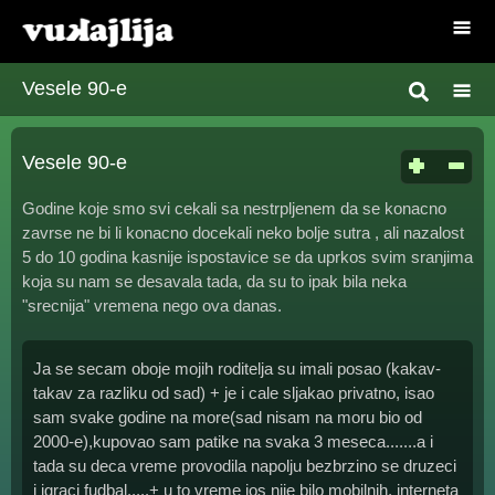
Vesele 90-e
Vesele 90-e
Godine koje smo svi cekali sa nestrpljenem da se konacno
zavrse ne bi li konacno docekali neko bolje sutra , ali nazalost
5 do 10 godina kasnije ispostavice se da uprkos svim sranjima
koja su nam se desavala tada, da su to ipak bila neka
"srecnija" vremena nego ova danas.
Ja se secam oboje mojih roditelja su imali posao (kakav-
takav za razliku od sad) + je i cale sljakao privatno, isao
sam svake godine na more(sad nisam na moru bio od
2000-e),kupovao sam patike na svaka 3 meseca.......a i
tada su deca vreme provodila napolju bezbrzino se druzeci
i igraci fudbal.....+ u to vreme jos nije bilo mobilnih, interneta