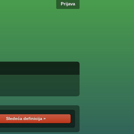
Prijava
Sledeća definicija »