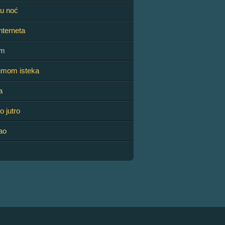
nu noć
nterneta
om
umom isteka
a
o jutro
ao