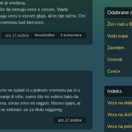
ar je sređena.
aže da nemaju veze s vezom. Vlada
Odabrane de
aju vezu s vezom glupi, ali to nije tačno. Oni
m vremenu baš bezveze.
Živi i radi u
pre 17 godina
NesaDeBeli
3 komentara
Vudu supa
Zaveden
Orešnik
Cveće
no ne isplati ni u jednom vremenu pa ni u
Indeks
anje ili više, samo što mi volimo tako da
Veza na dalj
ma, smao smo mi najgori. Nismo sjajni, al
, ne sekiram se za titulu najgoreg.
Veza na duž
pre 17 godina
Veza na jed