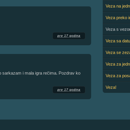
Veza na jed
Veza preko i
Veza s vez
pre 17 godina
Veza sa dat
Veza se zez
Veza za jedn
o sarkazam i mala igra rečima. Pozdrav ko
Veza za pos
Veza!
pre 17 godina