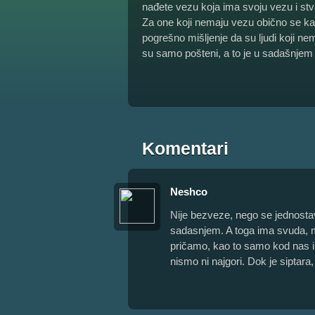
nađete vezu koja ima svoju vezu i stv
Za one koji nemaju vezu obično se k
pogrešno mišljenje da su ljudi koji nem
su samo pošteni, a to je u sadašnje
Komentari
Neshco
Nije bezveze, nego se jednostav
sadasnjem. A toga ima svuda, m
pričamo, kao to samo kod nas i
nismo ni najgori. Dok je siptara