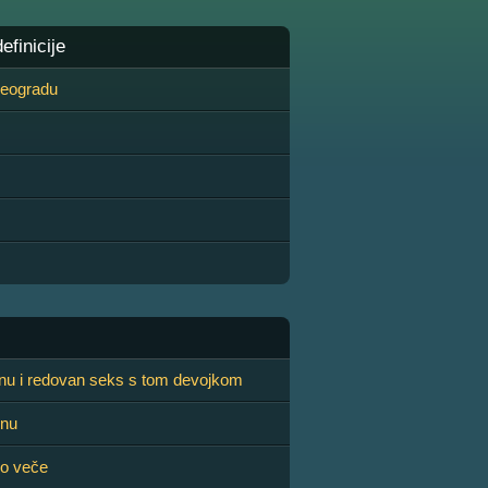
finicije
 Beogradu
inu i redovan seks s tom devojkom
inu
no veče