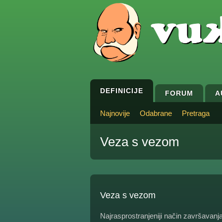
DEFINICIJE
FORUM
A
Najnovije
Odabrane
Pretraga
Veza s vezom
Veza s vezom
Najrasprostranjeniji način završavanj