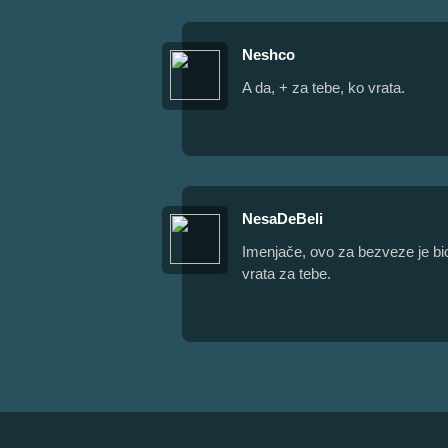
Neshco
A da, + za tebe, ko vrata.
NesaDeBeli
Imenjače, ovo za bezveze je bi
vrata za tebe.