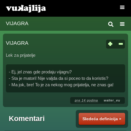
VIJAGRA
VIJAGRA
Lek za prijatelje
- Ej, jel znas gde prodaju vijagru?
- Sta je matori! Nije valjda da si poceo to da koristis?
- Ma jok, bre! To je za nekog mog prijatelja, ne znas ga!
pre 14 godina
walter_eu
Komentari
Sledeća definicija »