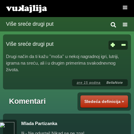
Više sreće drugi put
Više sreće drugi put
Drugi način da ti kažu ''moša'' u nekoj nagradnoj igri, lutriji,
igrama na sreću, ali i u drugim primerima svakodnevnog
života.
pre 15 godina
BellaNote
Komentari
Sledeća definicija »
Mlada Partizanka
Ili - Ne odustaj! Nikad se ne zna!