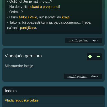
- Odlično! Jer je naš moto...?
- Ne dozvoliti
nokaut u prvoj rundi
!
- Osim...?
- Osim
Mrke i Velje
, njih ispratiti do
kraja
.
- Tako je. Idi obavesti kuhinju, pa da počnemo... Treba
na'raniti
pantljičare
.
pre 13 godina
agrr
Vladajuća garnitura
Ministarske fotelje.
pre 13 godina
Лаик
Indeks
Vlada republike Srbije