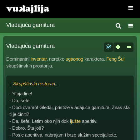
Vladajuća garnitura
Vladajuća garnitura
Dominantni
inventar
, neretko
ugaonog
karaktera.
Feng Šui
skupštinskih prostorija.
...
Skupštinski restoran
...
- Stojadine!
- Da, šefe.
- Dođi ovamo! Gledaj, pristiže vladajuća garnitura. Znaš šta
ti je činiti?
- Da, šefe! Letim oko njih dok
ljušte
aperitiv.
- Dobro. Šta još?
- Posle aperitiva, nabrajam i brzo služim specijalitete.