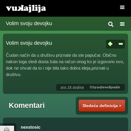
Volim svoju devojku
Volim svoju devojku
Čudan način da u društvu priznate da ste papučar. Obično
nakon toga sledi dosta šala na račun onog ko je izgovorio ovo,
dok ne shvati da to i nije bila tako dobra ideja,priznati u
društvu.
pre 16 godina
ОпуштеноБрате
Komentari
Sledeća definicija »
nexstosic