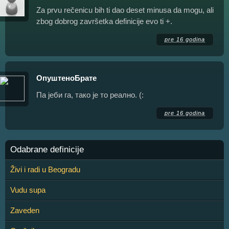
Za prvu rečenicu bih ti dao deset minusa da mogu, ali
zbog dobrog završetka definicije evo ti +.
pre 16 godina
ОпуштеноБрате
Па јеби га, тако је то реално. (:
pre 16 godina
Odabrane definicije
Živi i radi u Beogradu
Vudu supa
Zaveden