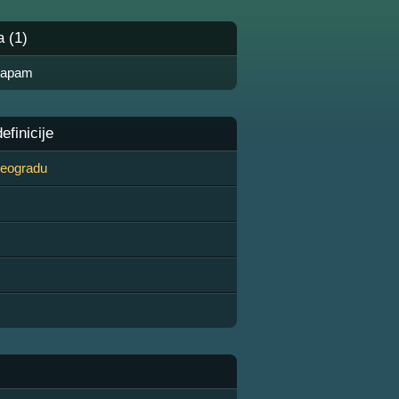
a (1)
tapam
finicije
 Beogradu