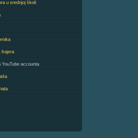
ra u srednjoj školi
a
rnika
 frajera
ih YouTube accounta
jaša
nata