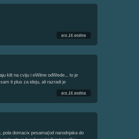
pre 16 godina
ju klit na cviju i eWitne odWede... to je
m ti plus za ideju, ali razradi je
pre 16 godina
niji, pola domacix pesama(od narodnjaka do