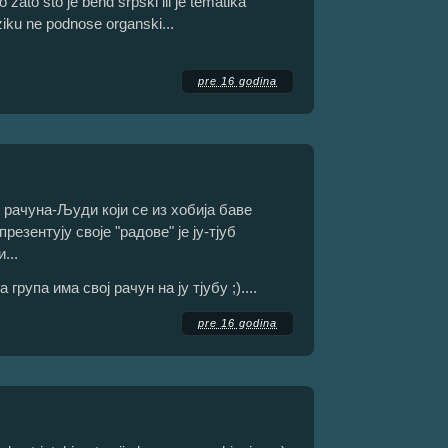
 zato sto je bend srpski ili je tematika
ziku ne podnose organski...
pre 16 godina
ип рачуна-Људи који се из хобија баве
езентују своје "радове" је ју-тјуб
...
група има свој рачун на ју тјубу ;)....
pre 16 godina