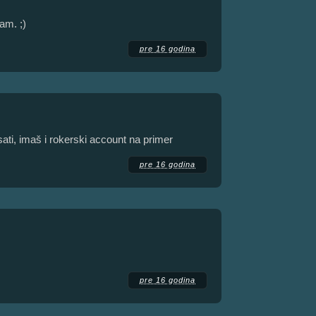
am. ;)
pre 16 godina
ati, imaš i rokerski account na primer
pre 16 godina
pre 16 godina