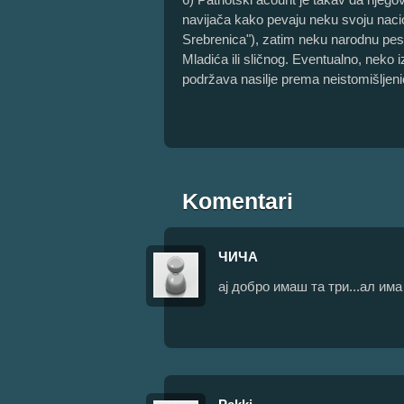
navijača kako pevaju neku svoju nacion
Srebrenica"), zatim neku narodnu pes
Mladića ili sličnog. Eventualno, neko 
podržava nasilje prema neistomišljen
Komentari
ЧИЧА
ај добро имаш та три...ал има 