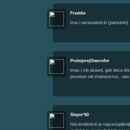
Freddie
Ima i nacionalisticki (patriotski)
ProtojerejStavrofor
imas i rnb akaunt, gde deca drka
poseban vid shabanizma... dao sa
Slayer'60
Nacionalisticki je najzastuplje