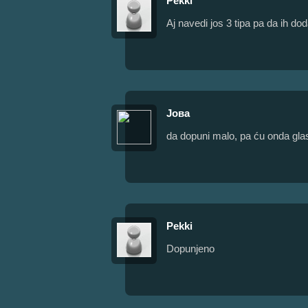
Pekki
Aj navedi jos 3 tipa pa da ih dod
Јова
da dopuni malo, pa ću onda glas
Pekki
Dopunjeno