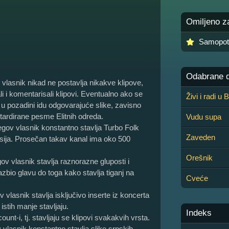
Omiljeno z
Samopo
Odabrane de
 vlasnik nikad ne postavlja nikakve klipove,
li i komentarisali klipovi. Eventualno ako se
Živi i radi u
 u pozadini idu odgovarajuće slike, zavisno
etardirane pesme Elitnih odreda.
Vudu supa
egov vlasnik konstantno stavlja Turbo Folk
Zaveden
isija. Prosečan takav kanal ima oko 500
Orešnik
ov vlasnik stavlja raznorazne gluposti i
azbio glavu do toga kako stavlja tiganj na
Cveće
 vlasnik stavlja isključivo inserte iz koncerta
istih manje stavljaju.
Indeks
nt-i, tj. stavljaju se klipovi svakakvih vrsta.
v vlasnik konstantno stavlja slike srpskih