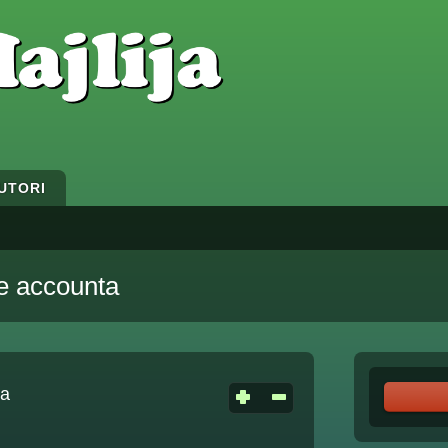
UTORI
e accounta
ta