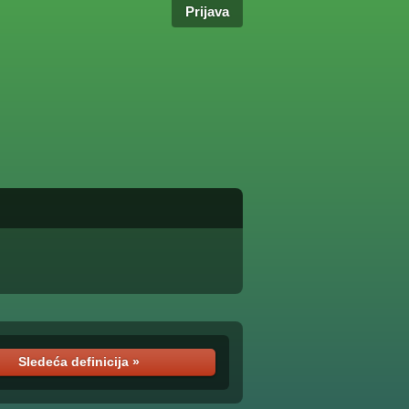
Prijava
Sledeća definicija »