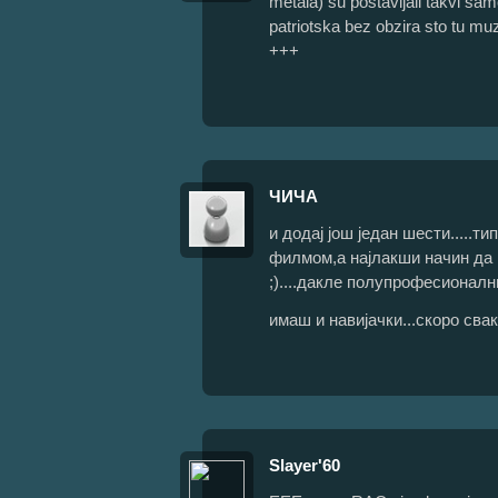
metala) su postavljali takvi samo
patriotska bez obzira sto tu mu
+++
ЧИЧА
и додај још један шести.....т
филмом,а најлакши начин да пр
;)....дакле полупрофесионални
имаш и навијачки...скоро свака 
Slayer'60