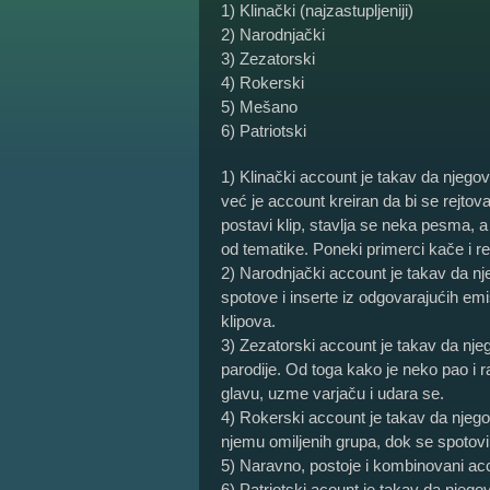
1) Klinački (najzastupljeniji)
2) Narodnjački
3) Zezatorski
4) Rokerski
5) Mešano
6) Patriotski
1) Klinački account je takav da njegov
već je account kreiran da bi se rejtova
postavi klip, stavlja se neka pesma, a
od tematike. Poneki primerci kače i r
2) Narodnjački account je takav da nj
spotove i inserte iz odgovarajućih em
klipova.
3) Zezatorski account je takav da njeg
parodije. Od toga kako je neko pao i r
glavu, uzme varjaču i udara se.
4) Rokerski account je takav da njegov
njemu omiljenih grupa, dok se spotovi 
5) Naravno, postoje i kombinovani accou
6) Patriotski acount je takav da njego