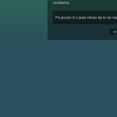
osobama.
Pa jesam ti x puta rekao da to ne radi
pr