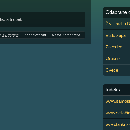
Odabrane de
s, a ti opet...
Živi i radi u
Vudu supa
e 17 godina
neobavesten
Nema komentara
Zaveden
Orešnik
Cveće
Indeks
www.samosm
www.seljači
www.tanki zi