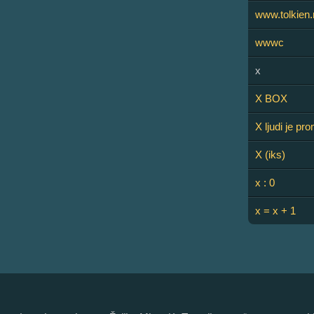
www.tolkien.
wwwc
x
X BOX
X ljudi je p
X (iks)
x : 0
x = x + 1