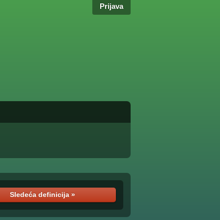
Prijava
Sledeća definicija »