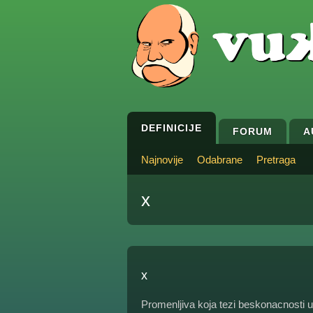
DEFINICIJE
FORUM
A
Najnovije
Odabrane
Pretraga
x
x
Promenljiva koja tezi beskonacnosti u