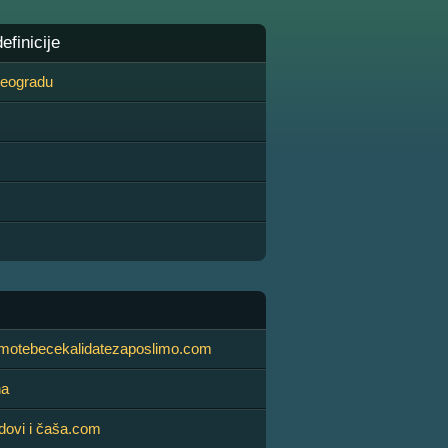
finicije
 Beogradu
otebecekalidatezaposlimo.com
na
dovi i čaša.com