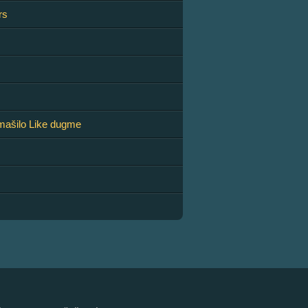
rs
romašilo Like dugme