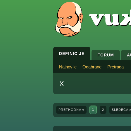
DEFINICIJE
FORUM
A
Najnovije
Odabrane
Pretraga
X
PRETHODNA «
1
2
SLEDEĆA 