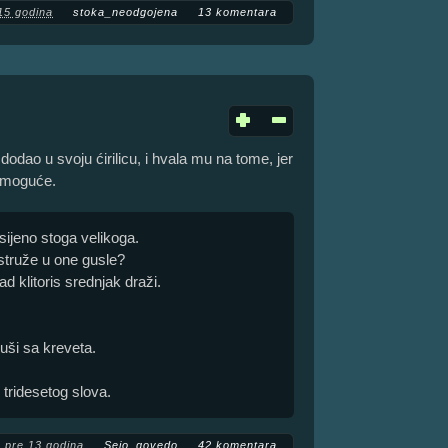
15 godina
stoka_neodgojena
13 komentara
dodao u svoju ćirilicu, i hvala mu na tome, jer
e moguće.
sijeno stoga velikoga.
 struže u one gusle?
d klitoris srednjak draži.
ruši sa kreveta.
tridesetog slova.
pre 13 godina
Sejo_govedo
42 komentara