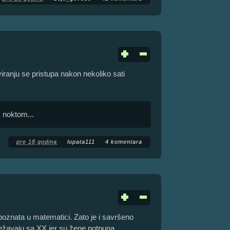
ranju se pristupa nakon nekoliko sati
x noktom...
pre 18 godina
lopata111
4 komentara
poznata u matematici. Zato je i savršeno
ežavaju sa XX jer su žene potpuna