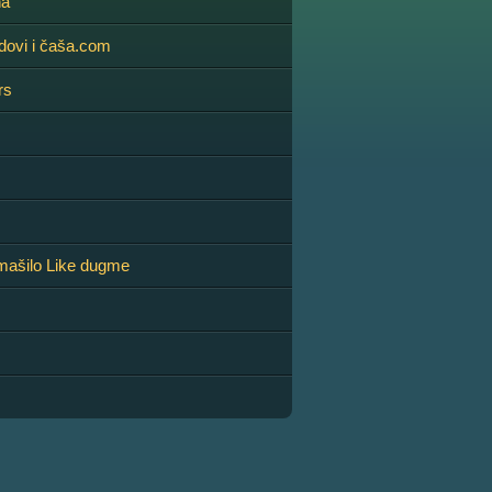
na
dovi i čaša.com
rs
romašilo Like dugme