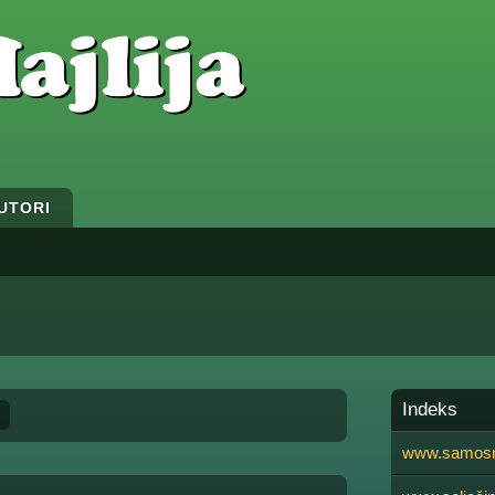
UTORI
Indeks
»
www.samosm