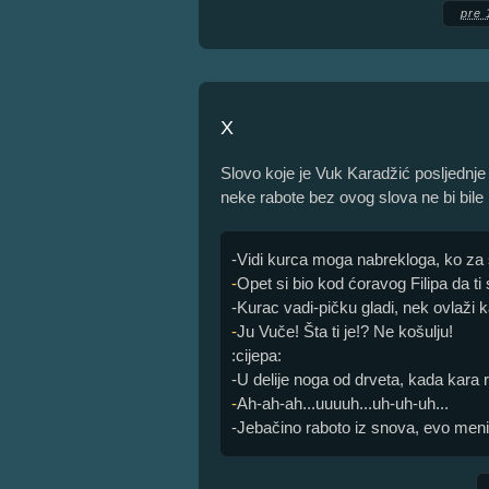
pre 
X
Slovo koje je Vuk Karadžić posljednje 
neke rabote bez ovog slova ne bi bil
-Vidi kurca moga nabrekloga, ko za 
-
Opet si bio kod ćoravog Filipa da ti
-Kurac vadi-pičku gladi, nek ovlaži ka
-
Ju Vuče! Šta ti je!? Ne košulju!
:cijepa:
-U delije noga od drveta, kada kara 
-
Ah-ah-ah...uuuuh...uh-uh-uh...
-Jebačino raboto iz snova, evo meni 