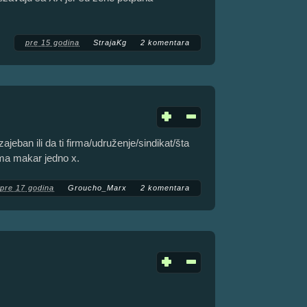
pre 15 godina
StrajaKg
2 komentara
eban ili da ti firma/udruženje/sindikat/šta
ma makar jedno x.
pre 17 godina
Groucho_Marx
2 komentara