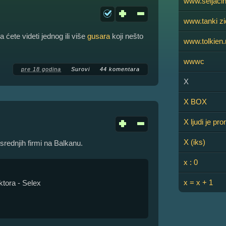
www.seljači
www.tanki zi
 ćete videti jednog ili više
gusara
koji nešto
www.tolkien.
wwwc
pre 18 godina
Surovi
44 komentara
X
X BOX
X ljudi je p
X (iks)
srednjih firmi na Balkanu.
x : 0
x = x + 1
ktora - Selex