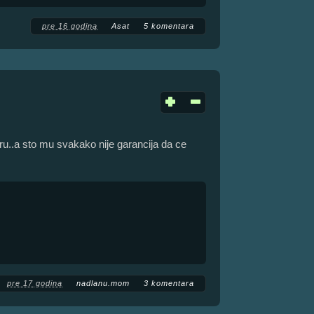
pre 16 godina
Asat
5 komentara
gru..a sto mu svakako nije garancija da ce
pre 17 godina
nadlanu.mom
3 komentara