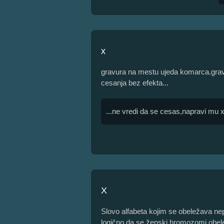
x
gravura na mestu ujeda komarca.gravi
cesanja bez efekta...
...ne vredi da se cesas,napravi mu 
X
Slovo alfabeta kojim se obeležava ne
logično da se ženski hromozomi obel