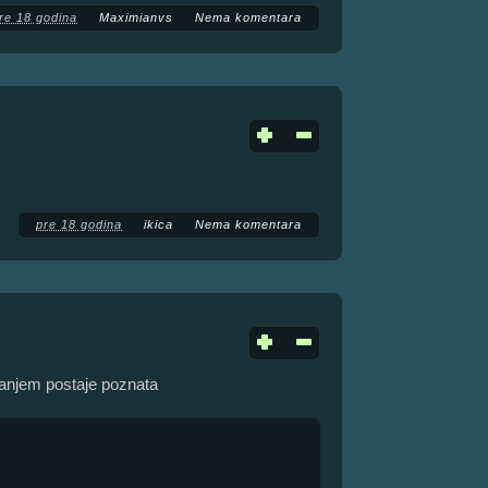
re 18 godina
Maximianvs
Nema komentara
pre 18 godina
ikica
Nema komentara
janjem postaje poznata