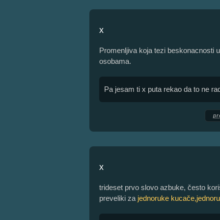
x
Promenljiva koja tezi beskonacnosti u
osobama.
Pa jesam ti x puta rekao da to ne radi
pr
x
trideset prvo slovo azbuke, često kori
preveliki za
jednoruke kucače,jednoru