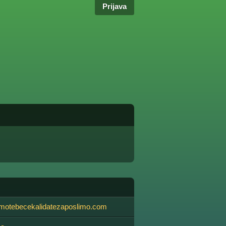
Prijava
otebecekalidatezaposlimo.com