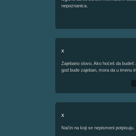
nepoznanica.
x
Zajebano slovo. Ako hoćeš da budeš zaj
god bude zajeban, mora da u imenu i
x
Način na koji se nepismeni potpisuju.