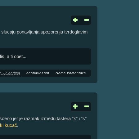
 slucaju ponavljanja upozorenja tvrdoglavim
s, a ti opet...
e 17 godina
neobavesten
Nema komentara
šćeno jer je razmak između tastera "k" i "s"
ki kucač
.