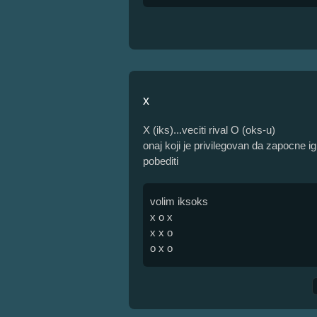
x
X (iks)...veciti rival O (oks-u)
onaj koji je privilegovan da zapocne i
pobediti
volim iksoks
x o x
x x o
o x o