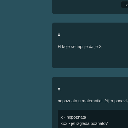
p
x
H koje se tripuje da je X
x
nepoznata u matematici, čijim ponavl
x - nepoznata
xxx - jel izgleda poznato?