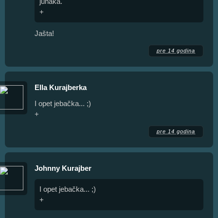
junaka.
+
Jašta!
pre 14 godina
Ella Kurajberka
I opet jebačka... ;)
+
pre 14 godina
Johnny Kurajber
I opet jebačka... ;)
+