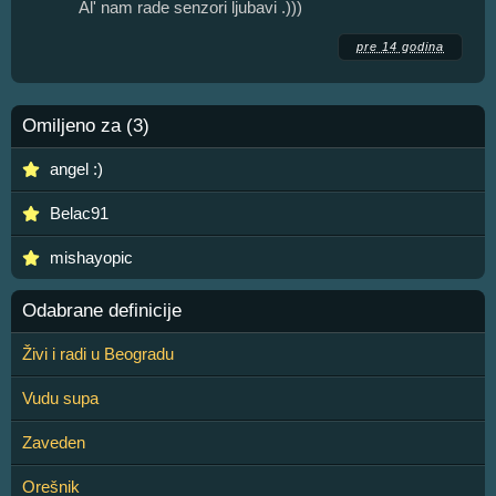
Al' nam rade senzori ljubavi .)))
pre 14 godina
Omiljeno za (3)
angel :)
Belac91
mishayopic
Odabrane definicije
Živi i radi u Beogradu
Vudu supa
Zaveden
Orešnik