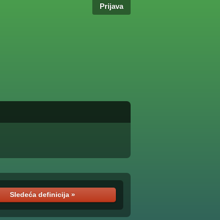
Prijava
Sledeća definicija »