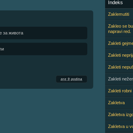
Indeks
Zaklemutiti
Zakleo se bu
napravi red.
е за живота
Zakleti gejm
ли
Zakleti neprij
Zakleti nepu
Zakleti neže
pre 9 godina
Zakleti robni
Zakletva
Zakletva izg
Zakletva u v