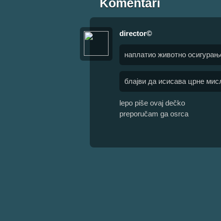
Komentari
director©
наплатио животно осигурањ
блајви да исисава црне мис
lepo piše ovaj dečko
preporučam ga osrca