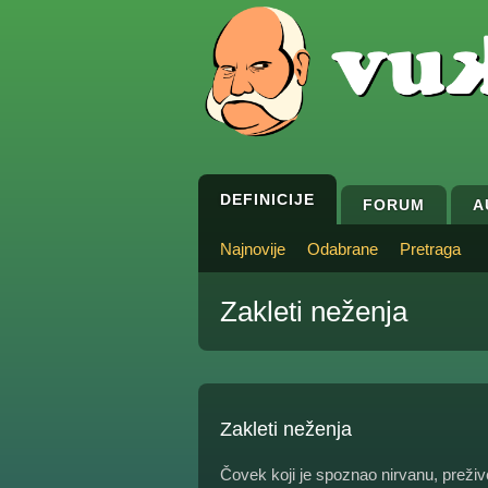
DEFINICIJE
FORUM
A
Najnovije
Odabrane
Pretraga
Zakleti neženja
Zakleti neženja
Čovek koji je spoznao nirvanu, preživeo