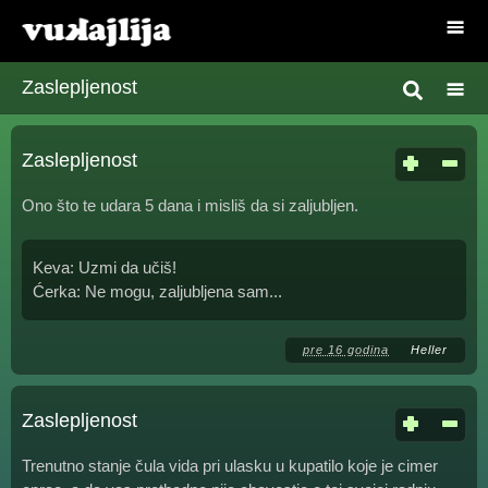
Zaslepljenost
Zaslepljenost
Ono što te udara 5 dana i misliš da si zaljubljen.
Keva: Uzmi da učiš!
Ćerka: Ne mogu, zaljubljena sam...
pre 16 godina
Heller
Zaslepljenost
Trenutno stanje čula vida pri ulasku u kupatilo koje je cimer