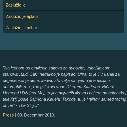
Zaslužio je
Zaslužio je aplauz
Zaslužio si pehar
"Na jednom od omiljenih sajtova za duhovite, vukajlija.com,
stanoviti „Ludi Cak" nedavno je napisao: Ultra, to je TV kanal za
degenerisanje dece. Jedino što valja na njemu je emisija o
automobilizmu „Top gir" koju vode Džeremi Klarkson, Ričard
Hemond i Džejms Mej, trojica najvećih likova i hejtera na britanskoj
televiziji posle Sajmona Kauela. Takođe, tu je i njihov „tamed racing
driver" - The Stig..."
Press
| 09. Decembar 2010.