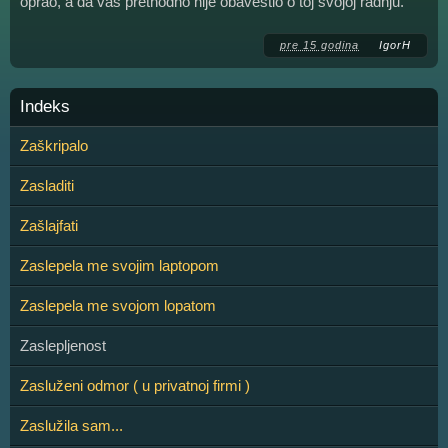
oprao, a da vas prethodno nije obavestio o toj svojoj radnju.
pre 15 godina
IgorH
Indeks
Zaškripalo
Zasladiti
Zašlajfati
Zaslepela me svojim laptopom
Zaslepela me svojom lopatom
Zaslepljenost
Zasluženi odmor ( u privatnoj firmi )
Zaslužila sam...