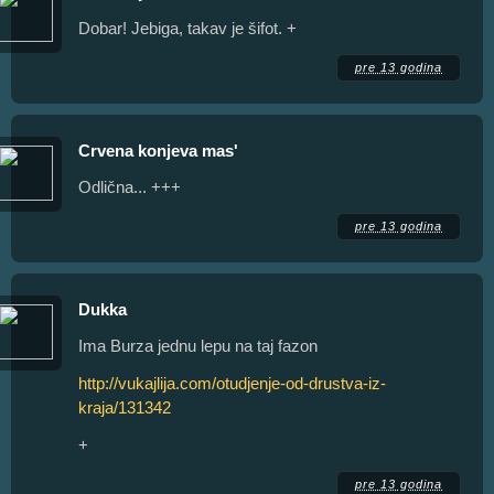
Dobar! Jebiga, takav je šifot. +
pre 13 godina
Crvena konjeva mas'
Odlična... +++
pre 13 godina
Dukka
Ima Burza jednu lepu na taj fazon
http://vukajlija.com/otudjenje-od-drustva-iz-
kraja/131342
+
pre 13 godina