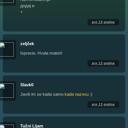
додај и
+
pre 13 godina
zeljček
Ispravio. Hvala matori!
pre 13 godina
Slavk0
Javiti im se kada samo
kada nazovu
:)
pre 13 godina
Tužni Lijam