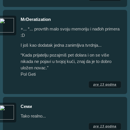
MrDeratization
+... *... provrtih malo svoju memoriju i nađoh primera
:D
I još kao dodatak jedna zanimljiva tvrdnja...
“Kada prijatelju pozajmiš pet dolara i on se više
nikada ne pojavi u tvojoj kući, znaj da je to dobro
uložen novac.”
Pol Geti
pre 13 godina
Семи
Tako realno...
pre 13 godina