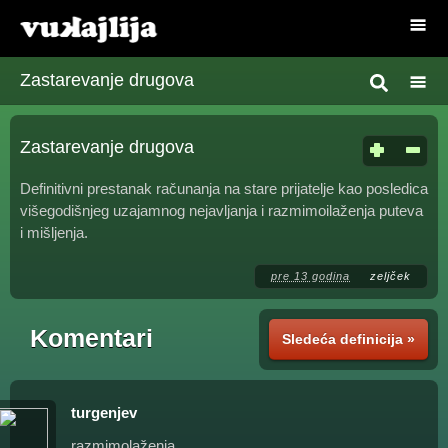
Zastarevanje drugova
Zastarevanje drugova
Definitivni prestanak računanja na stare prijatelje kao posledica
višegodišnjeg uzajamnog nejavljanja i razmimoilaženja puteva
i mišljenja.
pre 13 godina
zeljček
Komentari
Sledeća definicija »
turgenjev
razmimolaženja