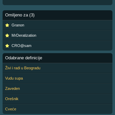
Omiljeno za (3)
Granon
MrDeratization
CRO@sam
Odabrane definicije
Živi i radi u Beogradu
Vudu supa
Zaveden
Orešnik
Cveće