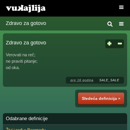
Zdravo za gotovo
Zdravo za gotovo
Verovati na reč;
ne praviti pitanje;
od oka.
pre 16 godina
SALE_SALE
Sledeća definicija »
Odabrane definicije
Živi i radi u Beogradu