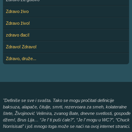
Zdravo živo
Zdravo živo!
zdravo đaci!
Zdravo! Zdravo!
Zdravo, druže...
"Definiše se sve i svašta. Tako se mogu pročitati definicije
baksuza, alapače, čitulje, smrti, rezervoara za smeh, kolateralne
štete, Živojinović Velimira, zvanog Bate, dnevne svetlosti, gospođe
džem!, Brus Lija… “Je l’ ti puši ćale?”, “Je l’ mogu u WC?”, “Chuck
Norrisisati” i još mnogo toga može se naći na ovoj internet stranici.