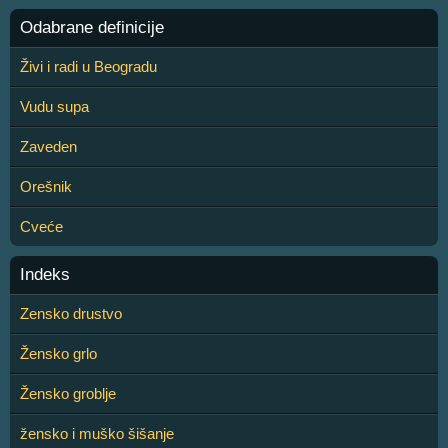
Odabrane definicije
Živi i radi u Beogradu
Vudu supa
Zaveden
Orešnik
Cveće
Indeks
Zensko drustvo
Žensko grlo
Žensko groblje
žensko i muško šišanje