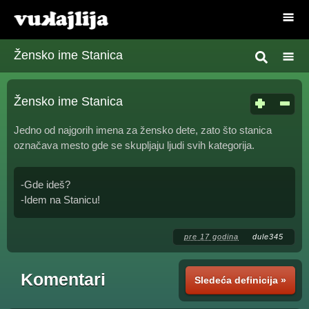
Žensko ime Stanica
Žensko ime Stanica
Jedno od najgorih imena za žensko dete, zato što stanica
označava mesto gde se skupljaju ljudi svih kategorija.
-Gde ideš?
-Idem na Stanicu!
pre 17 godina
dule345
Komentari
Sledeća definicija »