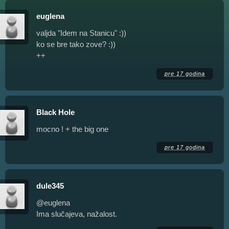
euglena
valjda "Idem na Stanicu" :))
ko se bre tako zove? :))
++
pre 17 godina
Black Hole
mocno ! + the big one
pre 17 godina
dule345
@euglena
Ima slučajeva, nažalost.