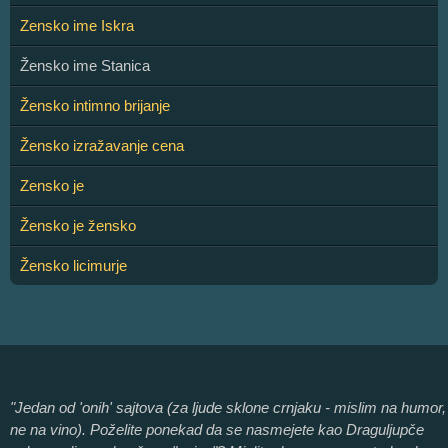
Zensko ime Iskra
Žensko ime Stanica
Žensko intimno brijanje
Žensko izražavanje cena
Zensko je
Žensko je žensko
Žensko licimurje
"Jedan od 'onih' sajtova (za ljude sklone crnjaku - mislim na humor,
ne na vino). Poželite ponekad da se nasmejete kao Draguljupče