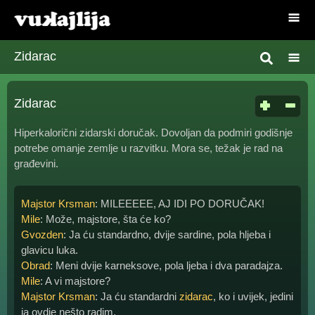
Zidarac
Zidarac
Hiperkalorični zidarski doručak. Dovoljan da podmiri godišnje
potrebe omanje zemlje u razvitku. Mora se, težak je rad na
građevini.
Majstor Krsman
: MILEEEEE, AJ IDI PO DORUČAK!
Mile
: Može, majstore, šta će ko?
Gvozden
: Ja ću standardno, dvije sardine, pola hljeba i
glavicu luka.
Obrad
: Meni dvije karneksove, pola ljeba i dva paradajza.
Mile
: A vi majstore?
Majstor Krsman
: Ja ću standardni
zidarac
, ko i uvijek, jedini
ja ovdje nešto radim.