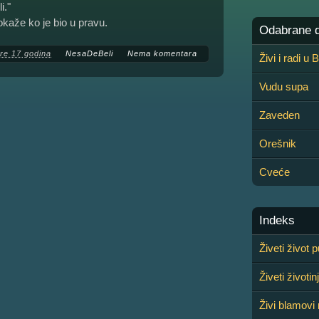
i."
okaže ko je bio u pravu.
Odabrane de
re 17 godina
NesaDeBeli
Nema komentara
Živi i radi u
Vudu supa
Zaveden
Orešnik
Cveće
Indeks
Živeti život
Živeti životin
Živi blamovi 