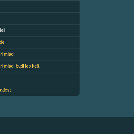
deli
deli.
ri mlad
ri mlad, budi lep keš.
ladost