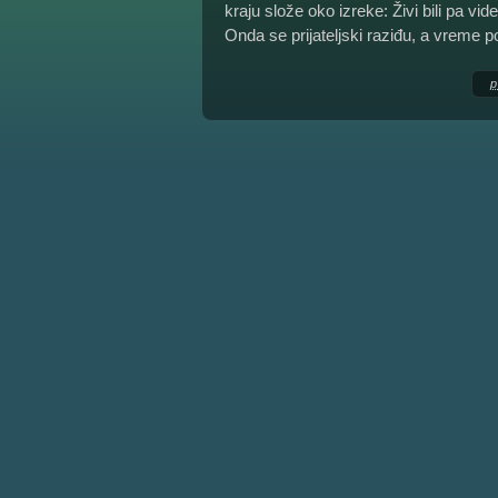
kraju slože oko izreke: Živi bili pa videl
Onda se prijateljski raziđu, a vreme p
p