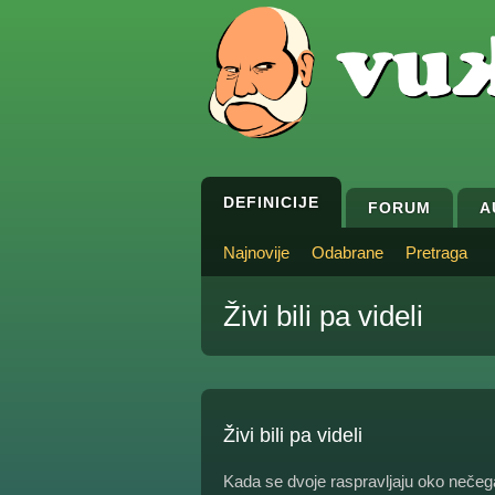
DEFINICIJE
FORUM
A
Najnovije
Odabrane
Pretraga
Živi bili pa videli
Živi bili pa videli
Kada se dvoje raspravljaju oko nečega