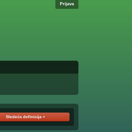
Prijava
Sledeća definicija »