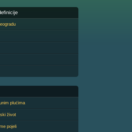
finicije
 Beogradu
 punim plućima
jski život
me pojeli