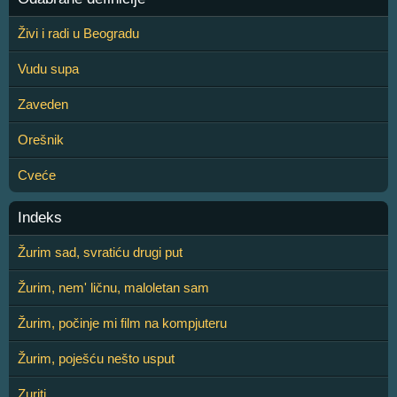
Živi i radi u Beogradu
Vudu supa
Zaveden
Orešnik
Cveće
Indeks
Žurim sad, svratiću drugi put
Žurim, nem' ličnu, maloletan sam
Žurim, počinje mi film na kompjuteru
Žurim, poješću nešto usput
Zuriti