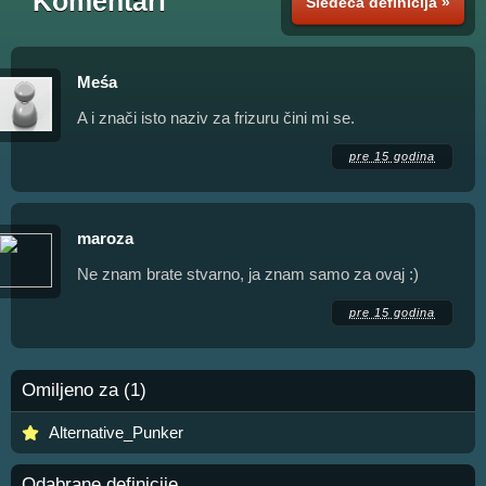
Komentari
Sledeća definicija »
Meśa
A i znači isto naziv za frizuru čini mi se.
pre 15 godina
maroza
Ne znam brate stvarno, ja znam samo za ovaj :)
pre 15 godina
Omiljeno za (1)
Alternative_Punker
Odabrane definicije