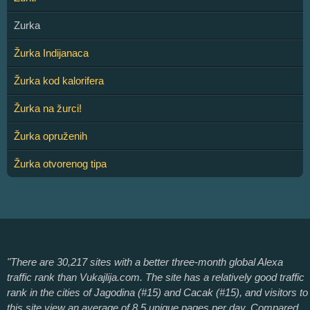
Zurka
Žurka Indijanaca
Žurka kod kalorifera
Žurka na žurci!
Žurka opruženih
Žurka otvorenog tipa
"There are 30,217 sites with a better three-month global Alexa
traffic rank than Vukajlija.com. The site has a relatively good traffic
rank in the cities of Jagodina (#15) and Cacak (#15), and visitors to
this site view an average of 8.5 unique pages per day. Compared