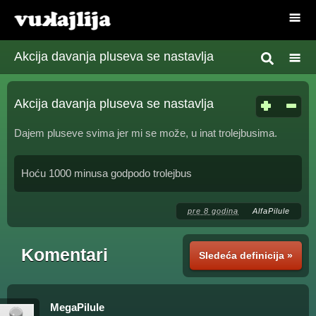
Akcija davanja pluseva se nastavlja
Akcija davanja pluseva se nastavlja
Dajem pluseve svima jer mi se može, u inat trolejbusima.
Hoću 1000 minusa godpodo trolejbus
pre 8 godina
AlfaPilule
Komentari
Sledeća definicija »
MegaPilule