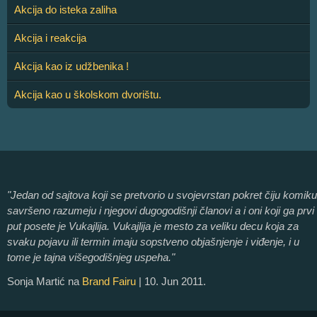
Akcija do isteka zaliha
Akcija i reakcija
Akcija kao iz udžbenika !
Akcija kao u školskom dvorištu.
"Jedan od sajtova koji se pretvorio u svojevrstan pokret čiju komiku
savršeno razumeju i njegovi dugogodišnji članovi a i oni koji ga prvi
put posete je Vukajlija. Vukajlija je mesto za veliku decu koja za
svaku pojavu ili termin imaju sopstveno objašnjenje i viđenje, i u
tome je tajna višegodišnjeg uspeha."
Sonja Martić na
Brand Fairu
| 10. Jun 2011.