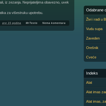
li, iz zezanja. Neprijateljima obavezno, uvek
Odabrane de
latka za višestruku upotrebu.
Živi i radi u
pre 15 godina
MrTestis
Nema komentara
Vudu supa
Zaveden
Orešnik
Cveće
Indeks
Alat
Alat imas za
Alat imas, z