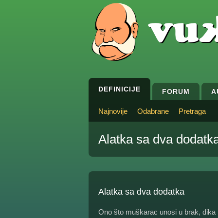
DEFINICIJE
FORUM
A
Najnovije
Odabrane
Pretraga
Alatka sa dva dodatk
Alatka sa dva dodatka
Ono što muškarac unosi u brak, dika i