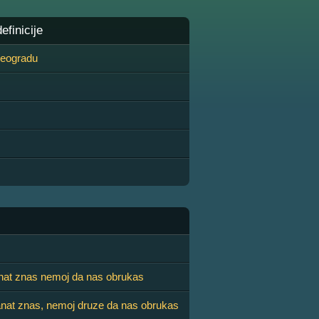
finicije
 Beogradu
nat znas nemoj da nas obrukas
anat znas, nemoj druze da nas obrukas