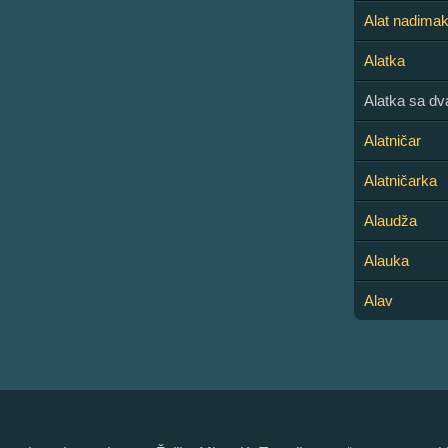
Alat nadima
Alatka
Alatka sa dv
Alatničar
Alatničarka
Alaudža
Alauka
Alav