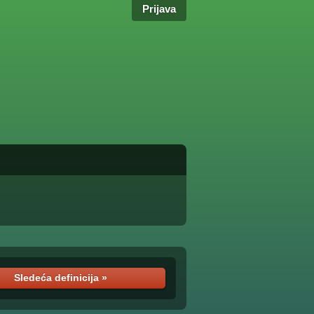
Prijava
Sledeća definicija »