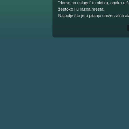
"damo na uslugu" tu alatku, onako u ša
žestoko i u razna mesta.
Najbolje što je u pitanju univerzalna a