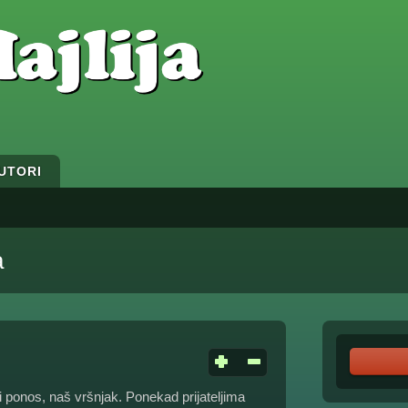
UTORI
a
 ponos, naš vršnjak. Ponekad prijateljima