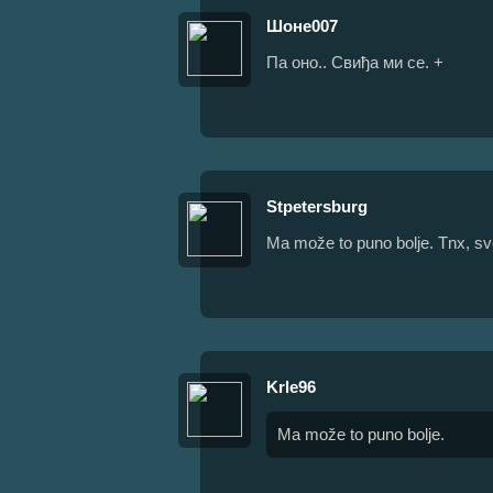
Шоне007
Па оно.. Свиђа ми се. +
Stpetersburg
Ma može to puno bolje. Tnx, sv
Krle96
Ma može to puno bolje.