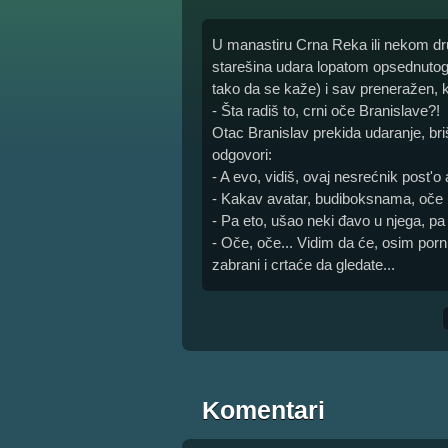
U manastiru Crna Reka ili nekom d
starešina udara lopatom opsednuto
tako da se kaže) i sav preneražen, kr
- Šta radiš to, crni oče Branislave?!
Otac Branislav prekida udaranje, briš
odgovori:
- A evo, vidiš, ovaj nesrećnik post'o 
- Kakav avatar, budiboksnama, oče B
- Pa eto, ušao neki đavo u njega, pa
- Oče, oče... Vidim da će, osim por
zabrani i crtaće da gledate...
Komentari