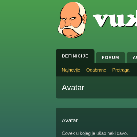
DEFINICIJE
FORUM
A
Najnovije
Odabrane
Pretraga
Avatar
Avatar
Čovek u kojeg je ušao neki đavo.