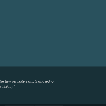
odite tam pa vidite sami. Samo jedno
irilicu)."