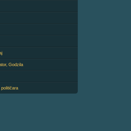
aj
ator, Godzila
 političara