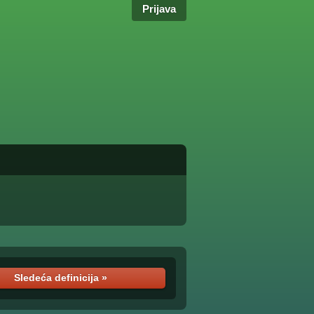
Prijava
Sledeća definicija »