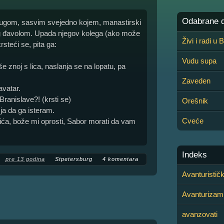
Odabrane de
rugom, sasvim svejedno kojem, manastirski
g đavolom. Upada njegov kolega (ako može
Živi i radi u
steći se, pita ga:
Vudu supa
e znoj s lica, naslanja se na lopatu, pa
Zaveden
avatar.
ranislave?! (krsti se)
Orešnik
 ja da ga isteram.
Cveće
nića, bože mi oprosti, Sabor morati da vam
Indeks
pre 13 godina
Stpetersburg
4 komentara
Avanturistič
Avanturizam
avanzovati