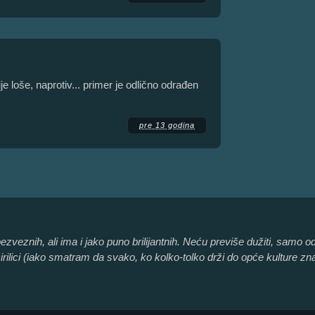
ije loše, naprotiv... primer je odlično odrađen
pre 13 godina
bezveznih, ali ima i jako puno brilijantnih. Neću previše dužiti, samo 
ilici (iako smatram da svako, ko kolko-tolko drži do opće kulture zna ć