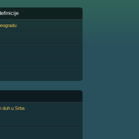
finicije
 Beogradu
ki duh u Srba