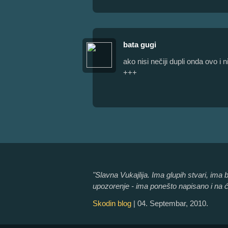
bata gugi
ako nisi nečiji dupli onda ovo i n
+++
"Slavna Vukajlija. Ima glupih stvari, ima 
upozorenje - ima ponešto napisano i na ćir
Skodin blog
| 04. Septembar, 2010.