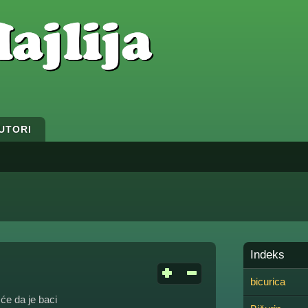
UTORI
Indeks
bicurica
će da je baci