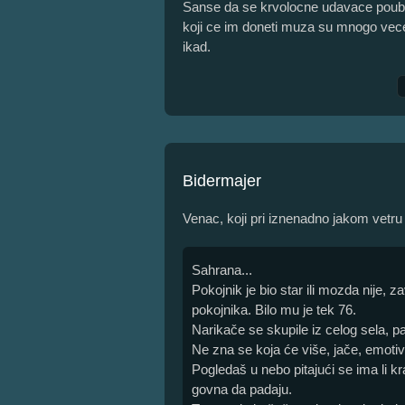
Sanse da se krvolocne udavace poubi
koji ce im doneti muza su mnogo vec
ikad.
Bidermajer
Venac, koji pri iznenadno jakom vetr
Sahrana...
Pokojnik je bio star ili mozda nije, za
pokojnika. Bilo mu je tek 76.
Narikače se skupile iz celog sela, pa
Ne zna se koja će više, jače, emotivni
Pogledaš u nebo pitajući se ima li kr
govna da padaju.