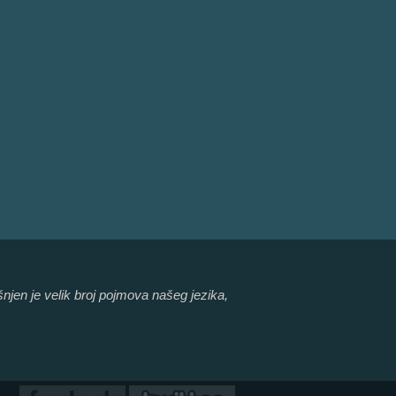
šnjen je velik broj pojmova našeg jezika,