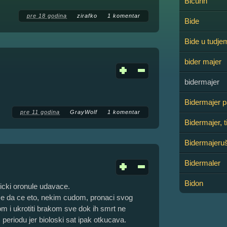
Bičurin
pre 18 godina
zirafko
1 komentar
Bide
Bide u tudje
bider majer
bidermajer
Bidermajer 
pre 11 godina
GrayWolf
1 komentar
Bidermajer, t
Bidermajeru
Bidermaler
Bidon
icki oronule udavace.
se da ce eto, nekim cudom, pronaci svog
om i ukrotiti brakom sve dok ih smrt ne
periodu jer bioloski sat ipak otkucava.