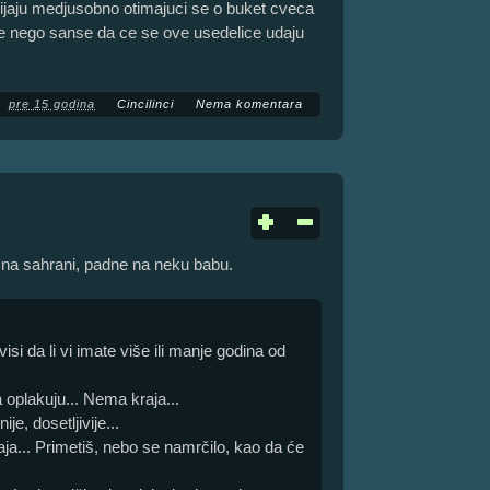
jaju medjusobno otimajuci se o buket cveca
e nego sanse da ce se ove usedelice udaju
pre 15 godina
Cincilinci
Nema komentara
u na sahrani, padne na neku babu.
visi da li vi imate više ili manje godina od
 oplakuju... Nema kraja...
je, dosetljivije...
aja... Primetiš, nebo se namrčilo, kao da će