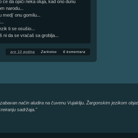
 će da opiči neka oluja, kad ono dunu
m narodu...
 medj' onu gomilu...
..
ezik ti se osušio...
 ni da se vraćaš sa groblja...
pre 10 godina
Zarkotox
6 komentara
no zabavan način aludira na čuvenu Vujakliju. Žargonskim jezikom obja
reiranju sadržaja."