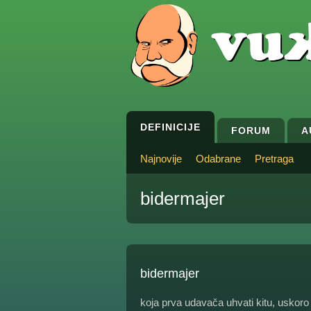
DEFINICIJE
FORUM
A
Najnovije
Odabrane
Pretraga
bidermajer
bidermajer
koja prva udavača uhvati kitu, uskoro 