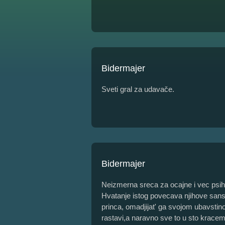
Bidermajer
Sveti gral za udavače.
Bidermajer
Neizmerna sreca za ocajne i vec psih
Hvatanje istog povecava njihove san
princa, omadjijat' ga svojom ubavstin
rastavi,a naravno sve to u sto kracem 