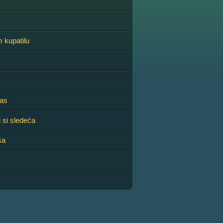
m kupatilu
pas
i si sledeća
ša