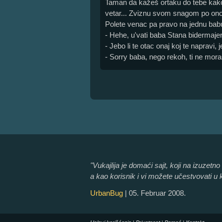
Taman da kažeš ortaku do tebe kako
vetar... Zviznu svom snagom po ono
Polete venac pa pravo na jednu babu
- Hehe, u'vati baba Stana bidermajer.
- Jebo li te otac onaj koj te napravi, j
- Sorry baba, nego rekoh, ti ne moraš
"Vukajlija je domaći sajt, koji na izuzet
a kao korisnik i vi možete učestvovati u k
UrbanBug
| 05. Februar 2008.