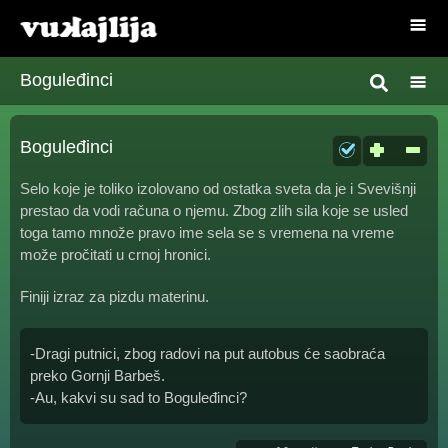
Boguleđinci
Boguleđinci
Selo koje je toliko izolovano od ostatka sveta da je i Svevišnji
prestao da vodi računa o njemu. Zbog zlih sila koje se usled
toga tamo množe pravo ime sela se s vremena na vreme
može pročitati u crnoj hronici.
Finiji izraz za pizdu materinu.
-Dragi putnici, zbog radovi na put autobus će saobraća
preko Gornji Barbeš.
-Au, kakvi su sad to Boguleđinci?