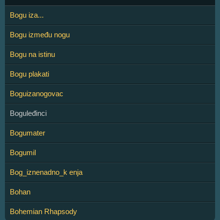
Bogu iza...
Bogu između nogu
Bogu na istinu
Bogu plakati
Boguizanogovac
Boguleđinci
Bogumater
Bogumil
Bog_iznenadno_k enja
Bohan
Bohemian Rhapsody