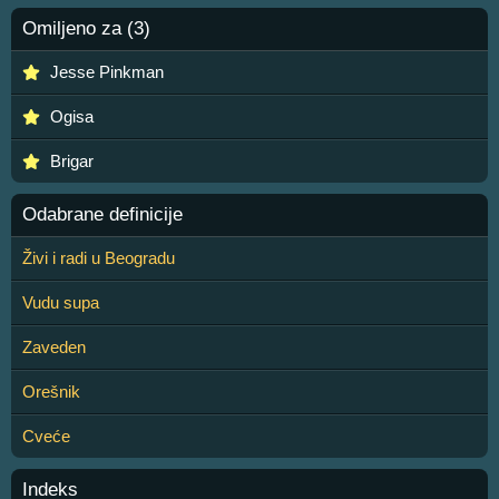
Omiljeno za (3)
Jesse Pinkman
Ogisa
Brigar
Odabrane definicije
Živi i radi u Beogradu
Vudu supa
Zaveden
Orešnik
Cveće
Indeks