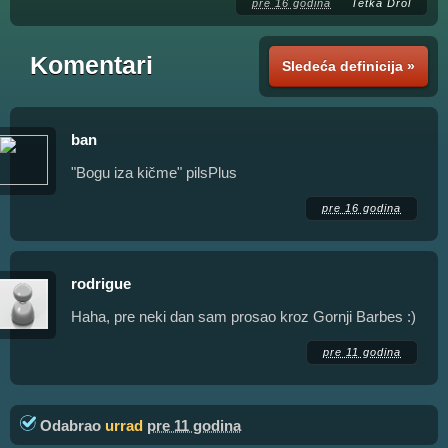
pre 16 godina
Tetka Drol
Komentari
Sledeća definicija »
ban
"Bogu iza kičme" pilsPlus
pre 16 godina
rodrigue
Haha, pre neki dan sam prosao kroz Gornji Barbes :)
pre 11 godina
Odabrao
urrad
pre 11 godina