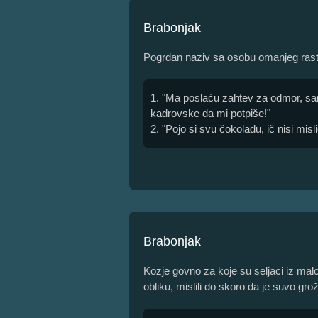
Brabonjak
Pogrdan naziv sa osobu omanjeg rasta
1. "Ma poslaću zahtev za odmor, sa
kadrovske da mi potpiše!"
2. "Pojo si svu čokoladu, ič nisi misl
Brabonjak
Kozje govno za koje su seljaci iz malo 
obliku, mislili do skoro da je suvo grožd