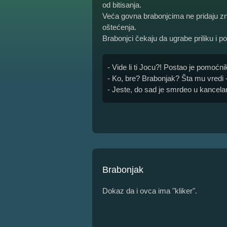
od bitisanja.
Veća govna brabonjcima ne pridaju zn
oštećenja.
Brabonjci čekaju da ugrabe priliku i p
- Vide li ti Jocu?! Postao je pomoćni
- Ko, bre? Brabonjak? Šta mu vredi -
- Jeste, do sad je smrdeo u kancelari
Brabonjak
Dokaz da i ovca ima "kliker".