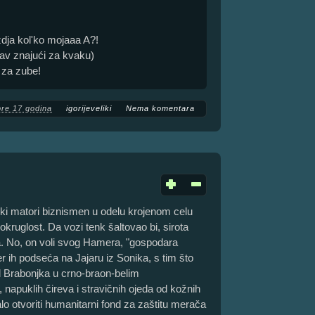
ždja kol'ko mojaaa A?!
av znajući za kvaku)
e za zube!
pre 17 godina
igorijeveliki
Nema komentara
cki matori biznismen u odelu krojenom celu
ruglost. Da vozi tenk šaltovao bi, sirota
a. No, on voli svog Hamera, "gospodara
 ih podseća na Jajaru iz Sonika, s tim što
od Brabonjka u crno-braon-belim
apuklih čireva i stravičnih ojeda od kožnih
lo otvoriti humanitarni fond za zaštitu merača