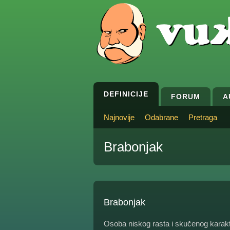
DEFINICIJE
FORUM
A
Najnovije
Odabrane
Pretraga
Brabonjak
Brabonjak
Osoba niskog rasta i skučenog karakter