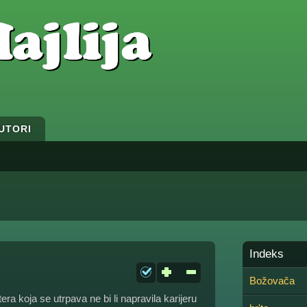
UTORI
Indeks
Božovača
a koja se utrpava ne bi li napravila karijeru