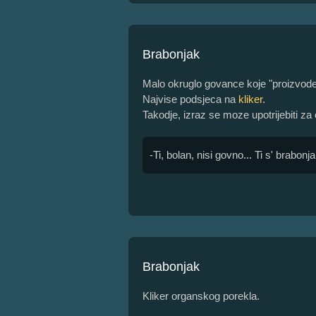
Brabonjak
Malo okruglo govance koje "proizvode"
Najvise podsjeca na
kliker
.
Takodje, izraz se moze upotrijebiti za 
-Ti, bolan, nisi govno... Ti s' brabonj
Brabonjak
Kliker organskog porekla.