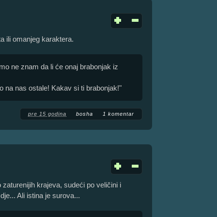
 ili omanjeg karaktera.
mo ne znam da li će onaj brabonjak iz
io na nas ostale! Kakav si ti brabonjak!"
pre 15 godina
bosha
1 komentar
zaturenijih krajeva, sudeći po veličini i
je... Ali istina je surova...