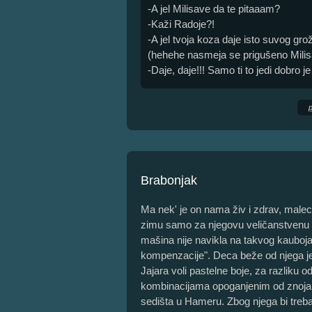
-A jel Milisave da te pitaaam?
-Kaži Radoje?!
-A jel tvoja koza daje isto suvog gro
(hehehe nasmeja se prigušeno Milis
-Daje, daje!!! Samo ti to jedi dobro j
Brabonjak
Ma nek' je on nama živ i zdrav, male
zimu samo za njegovu veličanstvenu ok
mašina nije navikla na takvog kauboj
kompenzacije". Deca beže od njega jer
Jajara voli pastelne boje, za razliku 
kombinacijama opoganjenim od znoja, n
sedišta u Hameru. Zbog njega bi treba