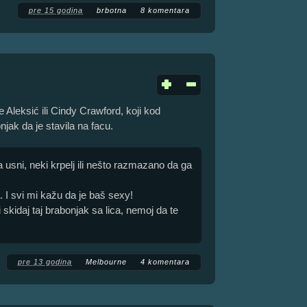
pre 15 godina
brbotna
8 komentara
Aleksić ili Cindy Crawford, koji kod
njak da je stavila na facu.
 usni, neki krpelj ili nešto razmazano da ga
a. I svi mi kažu da je baš sexy!
 skidaj taj brabonjak sa lica, nemoj da te
pre 13 godina
Melbourne
4 komentara