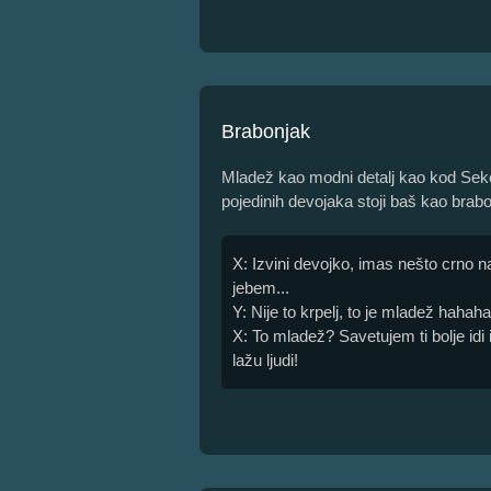
Brabonjak
Mladež kao modni detalj kao kod Seke 
pojedinih devojaka stoji baš kao brabo
X: Izvini devojko, imas nešto crno na
jebem...
Y: Nije to krpelj, to je mladež hahah
X: To mladež? Savetujem ti bolje idi i
lažu ljudi!