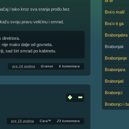
br'te
ačaj i tako kroz sva sranja prođu bez
Bra'o mali!
okažu svoju pravu velićinu i smrad.
Bra'o ti ga
Brabonjabra
k direktora.
 nije mako dalje od govneta.
Brabonjak
ji, sad širi smrad po kabinetu.
Brabonjanje
pre 14 godina
Granon
6 komentara
Brabonjara
Brabonjati
Brabonjci
Brabonjci i b
pre 15 godina
Cara™
23 komentara