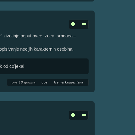
 zivotinje poput ovce, zeca, srndaća...
opisivanje necijih karakternih osobina.
ak od co'jeka!
pre 16 godina
gps
Nema komentara